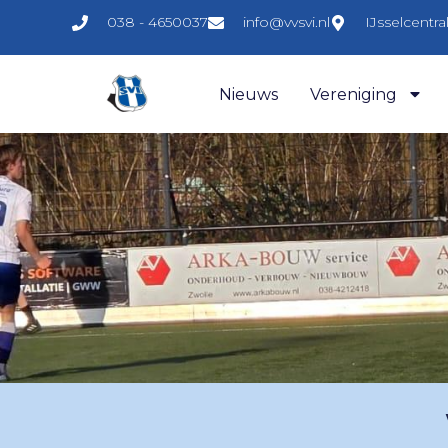
038 - 4650037
info@vvsvi.nl
IJsselcentr
Nieuws
Vereniging