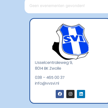
Geen evenementen gevonden!
IJsselcentraleweg 9,
8014 BK Zwolle
038 – 465 00 37
info@vvsvi.nl