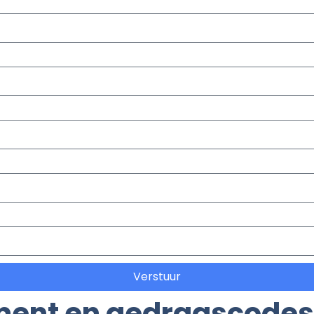
Verstuur
ement en gedragscodes