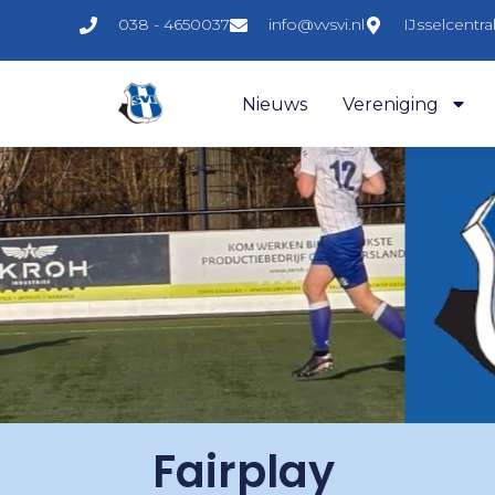
038 - 4650037
info@vvsvi.nl
IJsselcentr
Nieuws
Vereniging
Fairplay