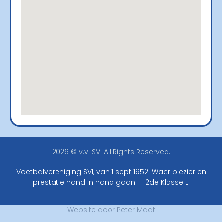
2026 © v.v. SVI All Rights Reserved.
Voetbalvereniging SVI, van 1 sept 1952. Waar plezier en
prestatie hand in hand gaan! – 2de Klasse L.
Website door
Peter Maat