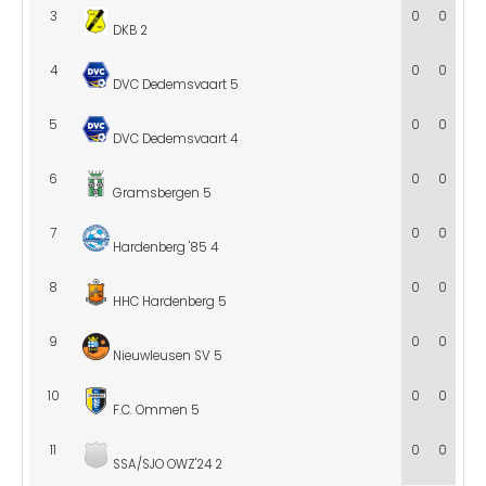
3
0
0
DKB 2
4
0
0
DVC Dedemsvaart 5
5
0
0
DVC Dedemsvaart 4
6
0
0
Gramsbergen 5
7
0
0
Hardenberg '85 4
8
0
0
HHC Hardenberg 5
9
0
0
Nieuwleusen SV 5
10
0
0
F.C. Ommen 5
11
0
0
SSA/SJO OWZ'24 2