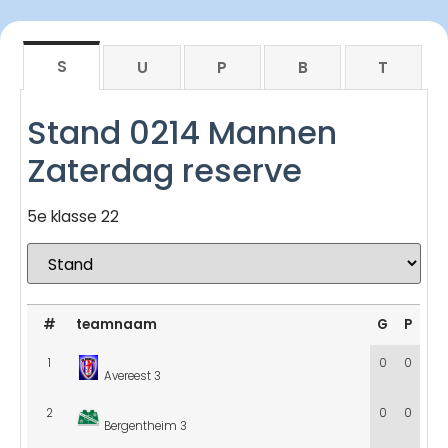
S
U
P
B
T
Stand 0214 Mannen
Zaterdag reserve
5e klasse 22
#
teamnaam
G
P
1
0
0
Avereest 3
2
0
0
Bergentheim 3