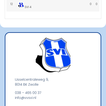
12
0
0
SVI 4
IJsselcentraleweg 9,
8014 BK Zwolle
038 – 465 00 37
info@vvsvi.nl