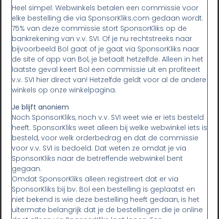
Heel simpel. Webwinkels betalen een commissie voor
elke bestelling die via SponsorKliks.com gedaan wordt.
75% van deze commissie stort SponsorKliks op de
bankrekening van v.v. SVI. Of je nu rechtstreeks naar
bijvoorbeeld Bol gaat of je gaat via SponsorKliks naar
de site of app van Bol, je betaalt hetzelfde. Alleen in het
laatste geval keert Bol een commissie uit en profiteert
v.v. SVI hier direct van! Hetzelfde geldt voor al de andere
winkels op onze winkelpagina.
Je blijft anoniem
Noch SponsorKliks, noch v.v. SVI weet wie er iets besteld
heeft. SponsorKliks weet alleen bij welke webwinkel iets is
besteld, voor welk orderbedrag en dat de commissie
voor v.v. SVI is bedoeld. Dat weten ze omdat je via
SponsorKliks naar de betreffende webwinkel bent
gegaan.
Omdat SponsorKliks alleen registreert dat er via
SponsorKliks bij bv. Bol een bestelling is geplaatst en
niet bekend is wie deze bestelling heeft gedaan, is het
uitermate belangrijk dat je de bestellingen die je online