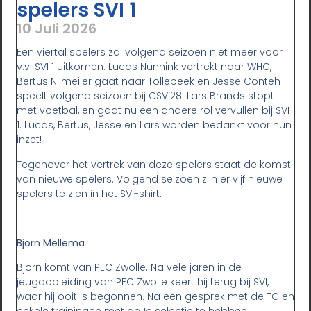
spelers SVI 1
10 Juli 2026
Een viertal spelers zal volgend seizoen niet meer voor
v.v. SVI 1 uitkomen. Lucas Nunnink vertrekt naar WHC,
Bertus Nijmeijer gaat naar Tollebeek en Jesse Conteh
speelt volgend seizoen bij CSV’28. Lars Brands stopt
met voetbal, en gaat nu een andere rol vervullen bij SVI
1. Lucas, Bertus, Jesse en Lars worden bedankt voor hun
inzet!
Tegenover het vertrek van deze spelers staat de komst
van nieuwe spelers. Volgend seizoen zijn er vijf nieuwe
spelers te zien in het SVI-shirt.
Bjorn Mellema
Bjorn komt van PEC Zwolle. Na vele jaren in de
jeugdopleiding van PEC Zwolle keert hij terug bij SVI,
waar hij ooit is begonnen. Na een gesprek met de TC en
enkele trainingen met de 1e selectie te hebben