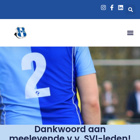
Dankwoord aan
meelevende v.v. SVI-leden!