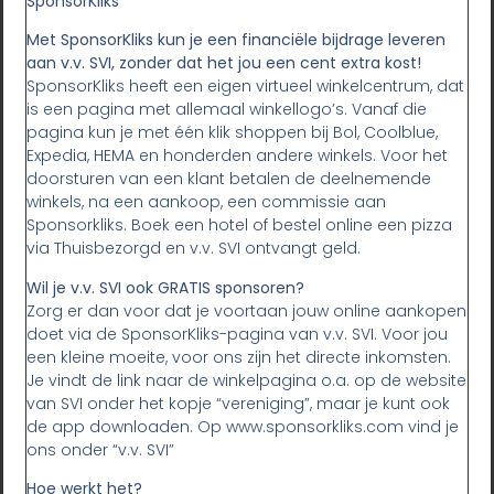
SponsorKliks
Met SponsorKliks kun je een financiële bijdrage leveren
aan v.v. SVI, zonder dat het jou een cent extra kost!
SponsorKliks heeft een eigen virtueel winkelcentrum, dat
is een pagina met allemaal winkellogo’s. Vanaf die
pagina kun je met één klik shoppen bij Bol, Coolblue,
Expedia, HEMA en honderden andere winkels. Voor het
doorsturen van een klant betalen de deelnemende
winkels, na een aankoop, een commissie aan
Sponsorkliks. Boek een hotel of bestel online een pizza
via Thuisbezorgd en v.v. SVI ontvangt geld.
Wil je v.v. SVI ook GRATIS sponsoren?
Zorg er dan voor dat je voortaan jouw online aankopen
doet via de SponsorKliks-pagina van v.v. SVI. Voor jou
een kleine moeite, voor ons zijn het directe inkomsten.
Je vindt de link naar de winkelpagina o.a. op de website
van SVI onder het kopje “vereniging”, maar je kunt ook
de app downloaden. Op www.sponsorkliks.com vind je
ons onder “v.v. SVI”
Hoe werkt het?