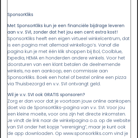
SponsorKliks
Met SponsorKliks kun je een financiële bijdrage leveren
aan v.v. SVI, zonder dat het jou een cent extra kost!
SponsorKliks heeft een eigen virtueel winkelcentrum, dat
is een pagina met allemaal winkellogo’s. Vanaf die
pagina kun je met één klik shoppen bij Bol, Coolblue,
Expedia, HEMA en honderden andere winkels. Voor het
doorsturen van een klant betalen de deelnemende
winkels, na een aankoop, een commissie aan
Sponsorkliks. Boek een hotel of bestel online een pizza
via Thuisbezorgd en v.v. SVI ontvangt geld.
Wil je v.v. SVI ook GRATIS sponsoren?
Zorg er dan voor dat je voortaan jouw online aankopen
doet via de SponsorKliks-pagina van v.v. SVI. Voor jou
een kleine moeite, voor ons zijn het directe inkomsten.
Je vindt de link naar de winkelpagina o.a. op de website
van SVI onder het kopje “vereniging”, maar je kunt ook
de app downloaden. Op www.sponsorkliks.com vind je