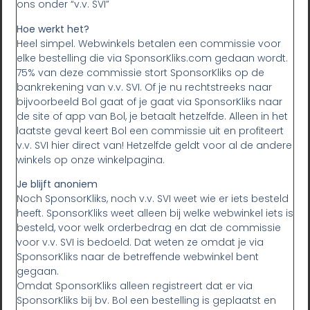
ons onder “v.v. SVI”
Hoe werkt het?
Heel simpel. Webwinkels betalen een commissie voor
elke bestelling die via SponsorKliks.com gedaan wordt.
75% van deze commissie stort SponsorKliks op de
bankrekening van v.v. SVI. Of je nu rechtstreeks naar
bijvoorbeeld Bol gaat of je gaat via SponsorKliks naar
de site of app van Bol, je betaalt hetzelfde. Alleen in het
laatste geval keert Bol een commissie uit en profiteert
v.v. SVI hier direct van! Hetzelfde geldt voor al de andere
winkels op onze winkelpagina.
Je blijft anoniem
Noch SponsorKliks, noch v.v. SVI weet wie er iets besteld
heeft. SponsorKliks weet alleen bij welke webwinkel iets is
besteld, voor welk orderbedrag en dat de commissie
voor v.v. SVI is bedoeld. Dat weten ze omdat je via
SponsorKliks naar de betreffende webwinkel bent
gegaan.
Omdat SponsorKliks alleen registreert dat er via
SponsorKliks bij bv. Bol een bestelling is geplaatst en