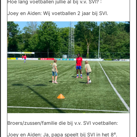
Hoe lang voetballen jullie al bij v.v. SVI? :
Joey en Aiden: Wij voetballen 2 jaar bij SVI.
Broers/zussen/familie die bij v.v. SVI voetballen:
e
Joey en Aiden: Ja, papa speelt bij SVI in het 8
.