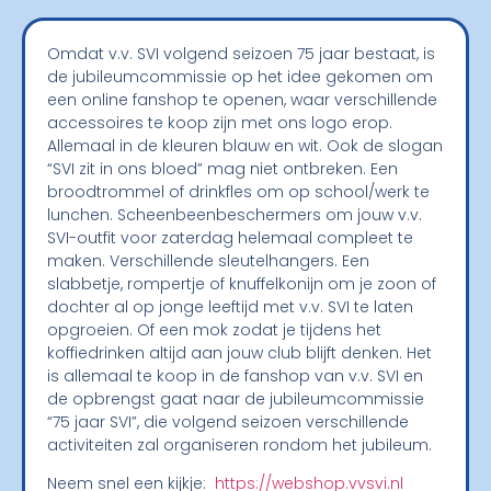
Omdat v.v. SVI volgend seizoen 75 jaar bestaat, is
de jubileumcommissie op het idee gekomen om
een online fanshop te openen, waar verschillende
accessoires te koop zijn met ons logo erop.
Allemaal in de kleuren blauw en wit. Ook de slogan
“SVI zit in ons bloed” mag niet ontbreken. Een
broodtrommel of drinkfles om op school/werk te
lunchen. Scheenbeenbeschermers om jouw v.v.
SVI-outfit voor zaterdag helemaal compleet te
maken. Verschillende sleutelhangers. Een
slabbetje, rompertje of knuffelkonijn om je zoon of
dochter al op jonge leeftijd met v.v. SVI te laten
opgroeien. Of een mok zodat je tijdens het
koffiedrinken altijd aan jouw club blijft denken. Het
is allemaal te koop in de fanshop van v.v. SVI en
de opbrengst gaat naar de jubileumcommissie
“75 jaar SVI”, die volgend seizoen verschillende
activiteiten zal organiseren rondom het jubileum.
Neem snel een kijkje:
https://webshop.vvsvi.nl