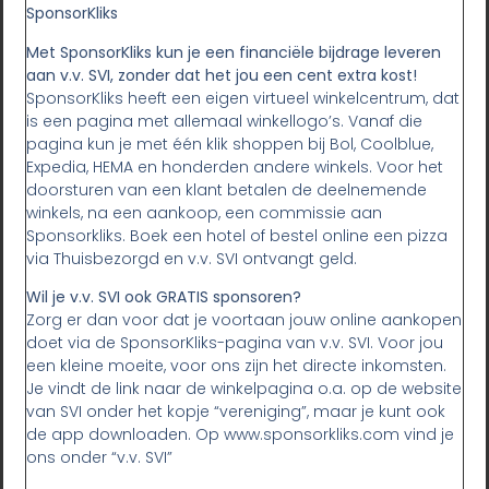
SponsorKliks
Met SponsorKliks kun je een financiële bijdrage leveren
aan v.v. SVI, zonder dat het jou een cent extra kost!
SponsorKliks heeft een eigen virtueel winkelcentrum, dat
is een pagina met allemaal winkellogo’s. Vanaf die
pagina kun je met één klik shoppen bij Bol, Coolblue,
Expedia, HEMA en honderden andere winkels. Voor het
doorsturen van een klant betalen de deelnemende
winkels, na een aankoop, een commissie aan
Sponsorkliks. Boek een hotel of bestel online een pizza
via Thuisbezorgd en v.v. SVI ontvangt geld.
Wil je v.v. SVI ook GRATIS sponsoren?
Zorg er dan voor dat je voortaan jouw online aankopen
doet via de SponsorKliks-pagina van v.v. SVI. Voor jou
een kleine moeite, voor ons zijn het directe inkomsten.
Je vindt de link naar de winkelpagina o.a. op de website
van SVI onder het kopje “vereniging”, maar je kunt ook
de app downloaden. Op www.sponsorkliks.com vind je
ons onder “v.v. SVI”