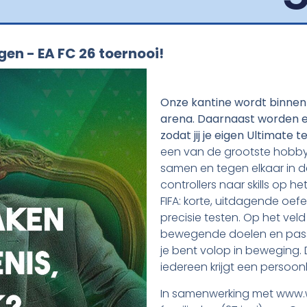
gen - EA FC 26 toernooi!
Onze kantine wordt binne
arena. Daarnaast worden e
zodat jij je eigen Ultimat
een van de grootste hobby’
samen en tegen elkaar in de
controllers naar skills op h
FIFA: korte, uitdagende oef
precisie testen. Op het vel
bewegende doelen en passe
je bent volop in beweging
iedereen krijgt een persoonl
In samenwerking met www.