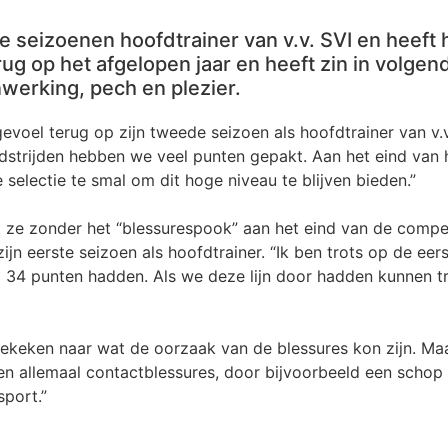
 seizoenen hoofdtrainer van v.v. SVI en heeft h
 terug op het afgelopen jaar en heeft zin in volg
werking, pech en plezier.
voel terug op zijn tweede seizoen als hoofdtrainer van v.v.
edstrijden hebben we veel punten gepakt. Aan het eind van
 selectie te smal om dit hoge niveau te blijven bieden.”
 ze zonder het “blessurespook” aan het eind van de compet
jn eerste seizoen als hoofdtrainer. “Ik ben trots op de eer
al 34 punten hadden. Als we deze lijn door hadden kunnen 
gekeken naar wat de oorzaak van de blessures kon zijn. Ma
en allemaal contactblessures, door bijvoorbeeld een schop 
sport.”