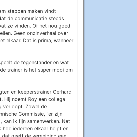
team stappen maken vindt
 dat de communicatie steeds
wat ze vinden. Of het nou goed
rtellen. Geen onzinverhaal over
et elkaar. Dat is prima, wanneer
 speelt de tegenstander en wat
de trainer is het super mooi om
 Agten en keeperstrainer Gerhard
t. Hij noemt Roy een collega
ng verloopt. Zowel de
nische Commissie, “er zijn
ng, kan ik fijn samenwerken. Net
jk hoe iedereen elkaar helpt en
, dat geeft de vereniging een