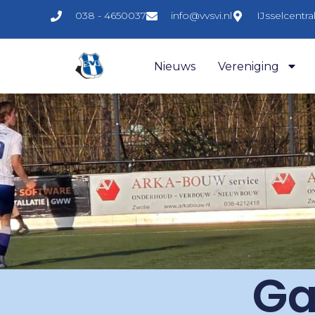
038 - 4650037
info@vvsvi.nl
IJsselcentr
Nieuws
Vereniging
Ga