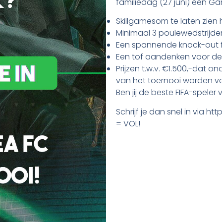
familiedag (27 juni) een G
Skillgamesom te laten zien
Minimaal 3 poulewedstrijde
Een spannende knock-out 
Een tof aandenken voor denr
Prijzen t.w.v. €1.500,-dat o
van het toernooi worden ve
Ben jij de beste FIFA-speler
Schrijf je dan snel in via 
= VOL!