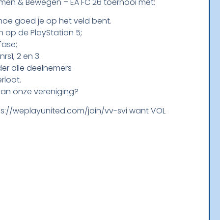
amen & Bewegen – EA FC 26 toernooi met:
 hoe goed je op het veld bent.
n op de PlayStation 5;
fase;
s1, 2 en 3.
nder alle deelnemers
rloot.
 van onze vereniging?
https://weplayunited.com/join/vv-svi want VOL