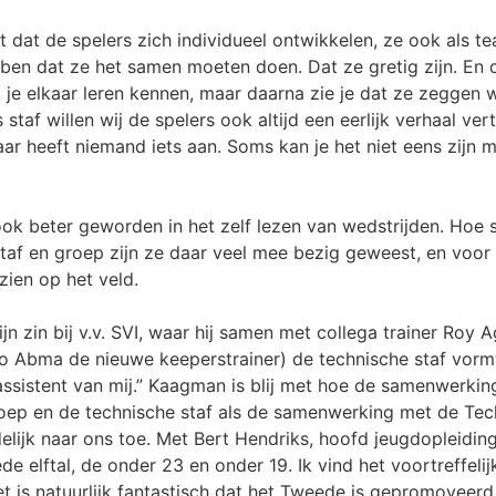
t dat de spelers zich individueel ontwikkelen, ze ook als 
ben dat ze het samen moeten doen. Dat ze gretig zijn. En
 je elkaar leren kennen, maar daarna zie je dat ze zeggen 
s staf willen wij de spelers ook altijd een eerlijk verhaal ve
r heeft niemand iets aan. Soms kan je het niet eens zijn m
ook beter geworden in het zelf lezen van wedstrijden. Hoe
taf en groep zijn ze daar veel mee bezig geweest, en voor 
zien op het veld.
jn zin bij v.v. SVI, waar hij samen met collega trainer Roy
co Abma de nieuwe keeperstrainer) de technische staf vorm
n assistent van mij.” Kaagman is blij met hoe de samenwerki
ep en de technische staf als de samenwerking met de Tech
duidelijk naar ons toe. Met Bert Hendriks, hoofd jeugdopleidi
de elftal, de onder 23 en onder 19. Ik vind het voortreffeli
et is natuurlijk fantastisch dat het Tweede is gepromoveerd