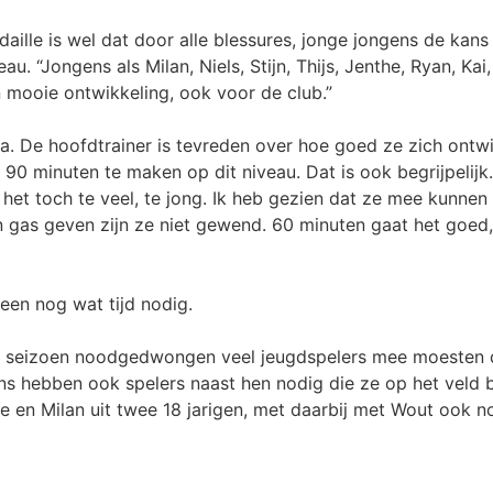
ille is wel dat door alle blessures, jonge jongens de kans
u. “Jongens als Milan, Niels, Stijn, Thijs, Jenthe, Ryan, K
n mooie ontwikkeling, ook voor de club.”
a. De hoofdtrainer is tevreden over hoe goed ze zich ontw
90 minuten te maken op dit niveau. Dat is ook begrijpelijk.
 het toch te veel, te jong. Ik heb gezien dat ze mee kunnen
n gas geven zijn ze niet gewend. 60 minuten gaat het goed,
leen nog wat tijd nodig.
et seizoen noodgedwongen veel jeugdspelers mee moesten d
ns hebben ook spelers naast hen nodig die ze op het veld 
e en Milan uit twee 18 jarigen, met daarbij met Wout ook n