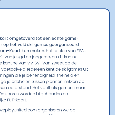
nkort omgetoverd tot een echte game-
r op het veld skillgames georganiseerd
e team-Kaart kan maken.
Het spelen van FIFA is
s van jeugd en jongeren, en dit kan nu
 kantine van v.v. SVI. Van zweet op de
et voetbalveld. Iedereen kent de skillgames uit
eningen die je behendigheid, snelheid en
d ga je dribbelen tussen pionnen, mikken op
n op afstand. Het voelt als gamen, maar
. De scores worden bijgehouden en
ijke FUT-kaart.
weplayunited.com organiseren we op