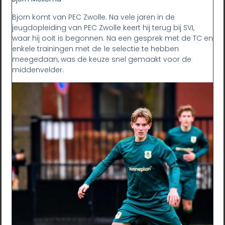
Bjorn komt van PEC Zwolle. Na vele jaren in de
jeugdopleiding van PEC Zwolle keert hij terug bij SVI,
waar hij ooit is begonnen. Na een gesprek met de TC en
enkele trainingen met de 1e selectie te hebben
meegedaan, was de keuze snel gemaakt voor de
middenvelder.