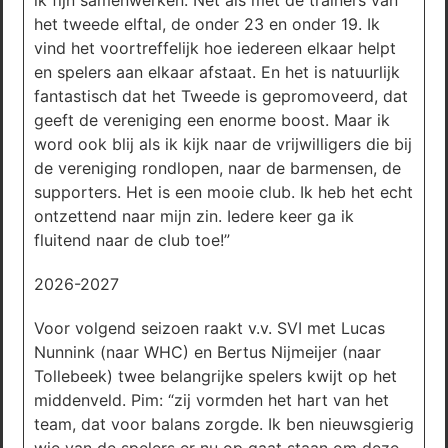
ik fijn samenwerken. Net als met de trainers van
het tweede elftal, de onder 23 en onder 19. Ik
vind het voortreffelijk hoe iedereen elkaar helpt
en spelers aan elkaar afstaat. En het is natuurlijk
fantastisch dat het Tweede is gepromoveerd, dat
geeft de vereniging een enorme boost. Maar ik
word ook blij als ik kijk naar de vrijwilligers die bij
de vereniging rondlopen, naar de barmensen, de
supporters. Het is een mooie club. Ik heb het echt
ontzettend naar mijn zin. Iedere keer ga ik
fluitend naar de club toe!”
2026-2027
Voor volgend seizoen raakt v.v. SVI met Lucas
Nunnink (naar WHC) en Bertus Nijmeijer (naar
Tollebeek) twee belangrijke spelers kwijt op het
middenveld. Pim: “zij vormden het hart van het
team, dat voor balans zorgde. Ik ben nieuwsgierig