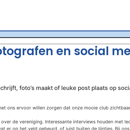
fotografen en social m
chrijft, foto’s maakt of leuke post plaats op soci
t ons ervoor willen zorgen dat onze mooie club zichtbaar b
over de vereniging. Interessante interviews houden met leden
t er op het veld gebeurd, of juist buiten de lijntjes. Bij on