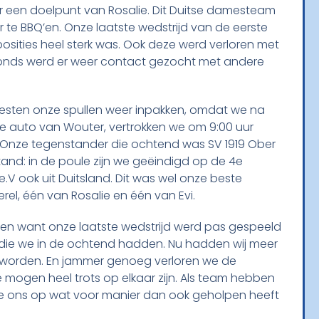
r een doelpunt van Rosalie. Dit Duitse damesteam
r te BBQ’en. Onze laatste wedstrijd van de eerste
sities heel sterk was. Ook deze werd verloren met
vonds werd er weer contact gezocht met andere
sten onze spullen weer inpakken, omdat we na
 auto van Wouter, vertrokken we om 9:00 uur
n. Onze tegenstander die ochtend was SV 1919 Ober
and: in de poule zijn we geëindigd op de 4e
 ook uit Duitsland. Dit was wel onze beste
rel, één van Rosalie en één van Evi.
en want onze laatste wedstrijd werd pas gespeeld
die we in de ochtend hadden. Nu hadden wij meer
n worden. En jammer genoeg verloren we de
 mogen heel trots op elkaar zijn. Als team hebben
e ons op wat voor manier dan ook geholpen heeft