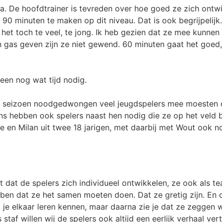
a. De hoofdtrainer is tevreden over hoe goed ze zich ontw
90 minuten te maken op dit niveau. Dat is ook begrijpelijk.
 het toch te veel, te jong. Ik heb gezien dat ze mee kunnen
n gas geven zijn ze niet gewend. 60 minuten gaat het goed,
leen nog wat tijd nodig.
et seizoen noodgedwongen veel jeugdspelers mee moesten d
ns hebben ook spelers naast hen nodig die ze op het veld 
e en Milan uit twee 18 jarigen, met daarbij met Wout ook n
t dat de spelers zich individueel ontwikkelen, ze ook als 
ben dat ze het samen moeten doen. Dat ze gretig zijn. En
 je elkaar leren kennen, maar daarna zie je dat ze zeggen 
s staf willen wij de spelers ook altijd een eerlijk verhaal ve