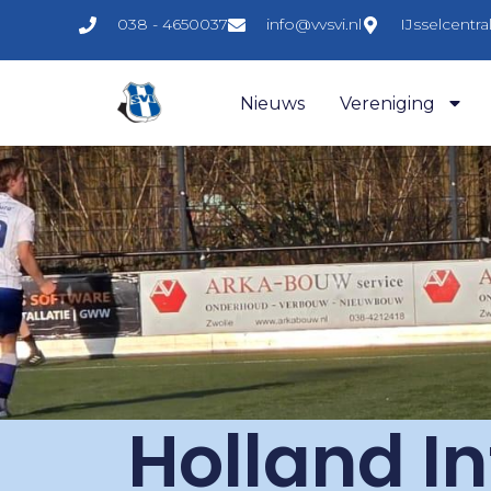
038 - 4650037
info@vvsvi.nl
IJsselcentr
Nieuws
Vereniging
Holland I