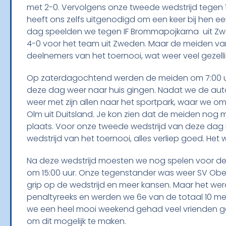
met 2-0. Vervolgens onze tweede wedstrijd tegen 
heeft ons zelfs uitgenodigd om een keer bij hen ee
dag speelden we tegen IF Brommapojkarna uit Zwed
4-0 voor het team uit Zweden. Maar de meiden va
deelnemers van het toernooi, wat weer veel gezellig
Op zaterdagochtend werden de meiden om 7:00 uu
deze dag weer naar huis gingen. Nadat we de aut
weer met zijn allen naar het sportpark, waar we o
Olm uit Duitsland. Je kon zien dat de meiden nog 
plaats. Voor onze tweede wedstrijd van deze dag 
wedstrijd van het toernooi, alles verliep goed. He
Na deze wedstrijd moesten we nog spelen voor de
om 15:00 uur. Onze tegenstander was weer SV Ob
grip op de wedstrijd en meer kansen. Maar het we
penaltyreeks en werden we 6e van de totaal 10 mei
we een heel mooi weekend gehad veel vrienden ge
om dit mogelijk te maken.