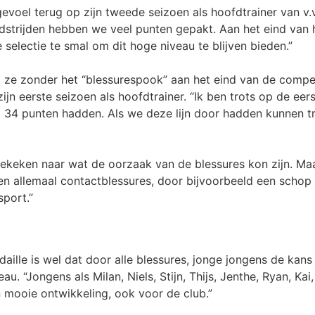
voel terug op zijn tweede seizoen als hoofdtrainer van v.v.
edstrijden hebben we veel punten gepakt. Aan het eind van
 selectie te smal om dit hoge niveau te blijven bieden.”
 ze zonder het “blessurespook” aan het eind van de compet
jn eerste seizoen als hoofdtrainer. “Ik ben trots op de eer
al 34 punten hadden. Als we deze lijn door hadden kunnen 
gekeken naar wat de oorzaak van de blessures kon zijn. Ma
en allemaal contactblessures, door bijvoorbeeld een schop 
sport.”
ille is wel dat door alle blessures, jonge jongens de kans
u. “Jongens als Milan, Niels, Stijn, Thijs, Jenthe, Ryan, K
n mooie ontwikkeling, ook voor de club.”