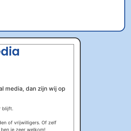
edia
al media, dan zijn wij op
lijft.
 of vrijwilligers. Of zelf
s ben je zeer welkom!