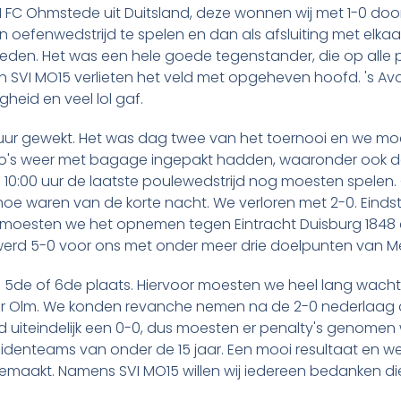
1 FC Ohmstede uit Duitsland, deze wonnen wij met 1-0 doo
n oefenwedstrijd te spelen en dan als afsluiting met elkaa
en. Het was een hele goede tegenstander, die op alle po
n SVI MO15 verlieten het veld met opgeheven hoofd. 's A
heid en veel lol gaf.
r gewekt. Het was dag twee van het toernooi en we moe
o's weer met bagage ingepakt hadden, waaronder ook de
m 10:00 uur de laatste poulewedstrijd nog moesten spele
moe waren van de korte nacht. We verloren met 2-0. Eindst
moesten we het opnemen tegen Eintracht Duisburg 1848 e.V
t werd 5-0 voor ons met onder meer drie doelpunten van Me
 5de of 6de plaats. Hiervoor moesten we heel lang wacht
er Olm. We konden revanche nemen na de 2-0 nederlaag 
rd uiteindelijk een 0-0, dus moesten er penalty's genome
denteams van onder de 15 jaar. Een mooi resultaat en we
maakt. Namens SVI MO15 willen wij iedereen bedanken di