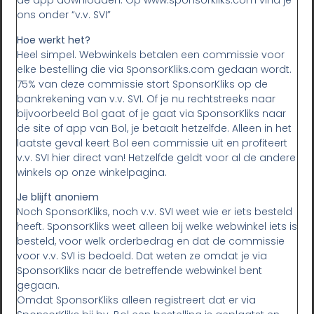
de app downloaden. Op www.sponsorkliks.com vind je
ons onder “v.v. SVI”
Hoe werkt het?
Heel simpel. Webwinkels betalen een commissie voor
elke bestelling die via SponsorKliks.com gedaan wordt.
75% van deze commissie stort SponsorKliks op de
bankrekening van v.v. SVI. Of je nu rechtstreeks naar
bijvoorbeeld Bol gaat of je gaat via SponsorKliks naar
de site of app van Bol, je betaalt hetzelfde. Alleen in het
laatste geval keert Bol een commissie uit en profiteert
v.v. SVI hier direct van! Hetzelfde geldt voor al de andere
winkels op onze winkelpagina.
Je blijft anoniem
Noch SponsorKliks, noch v.v. SVI weet wie er iets besteld
heeft. SponsorKliks weet alleen bij welke webwinkel iets is
besteld, voor welk orderbedrag en dat de commissie
voor v.v. SVI is bedoeld. Dat weten ze omdat je via
SponsorKliks naar de betreffende webwinkel bent
gegaan.
Omdat SponsorKliks alleen registreert dat er via