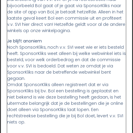
bijvoorbeeld Bol gaat of je gaat via SponsorKliks naar
de site of app van Bol, je betaalt hetzelfde. Alleen in het
laatste geval keert Bol een commissie uit en profiteert
v.v. SVI hier direct van! Hetzelfde geldt voor al de andere
winkels op onze winkelpagina.
Je blijft anoniem
Noch SponsorKliks, noch v.v. SVI weet wie er iets besteld
heeft. SponsorKliks weet alleen bij welke webwinkel iets is
besteld, voor welk orderbedrag en dat de commissie
voor v.v. SVI is bedoeld. Dat weten ze omdat je via
SponsorKliks naar de betreffende webwinkel bent
gegaan.
Omdat SponsorKliks alleen registreert dat er via
SponsorKliks bij bv. Bol een bestelling is geplaatst en
niet bekend is wie deze bestelling heeft gedaan, is het
uitermate belangrijk dat je de bestellingen die je online
doet alleen via SponsorKliks laat lopen. Een
rechtstreekse bestelling die je bij Bol doet, levert v.v. SVI
niets op.