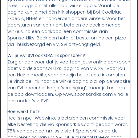
is een pagina met allemaal winkellogo’s. Vanaf die
pagina kun je met één klik shoppen bij Bol, Coolblue,
Expedia, HEMA en honderden andere winkels. Voor het
doorsturen van een klant betalen de deelnemende
winkels, na een aankoop, een commissie aan
Sponsorkliks. Boek een hotel of bestel online een pizza
via Thuisbezorgd en v.v. SVI ontvangt geld.
Wil je v.v. SVI ook GRATIS sponsoren?
Zorg er dan voor dat je voortaan jouw online aankopen
doet via de SponsorKliks-pagina van v.v. SVI. Voor jou
een kleine moeite, voor ons zijn het directe inkomsten.
Je vindt de link naar de winkelpagina o.a. op de website
van SVI onder het kopje “vereniging”, maar je kunt ook
de app downloaden. Op www.sponsorkliks.com vind je
ons onder “v.v. SVI”
Hoe werkt het?
Heel simpel. Webwinkels betalen een commissie voor
elke bestelling die via SponsorKliks.com gedaan wordt.
75% van deze commissie stort SponsorKliks op de
bankrekening van v.v. SVI. Of je nu rechtstreeks naar