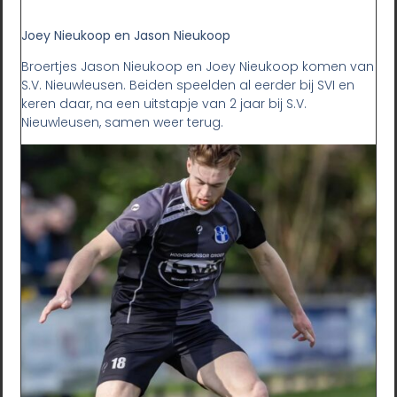
Joey Nieukoop en Jason Nieukoop
Broertjes Jason Nieukoop en Joey Nieukoop komen van
S.V. Nieuwleusen. Beiden speelden al eerder bij SVI en
keren daar, na een uitstapje van 2 jaar bij S.V.
Nieuwleusen, samen weer terug.