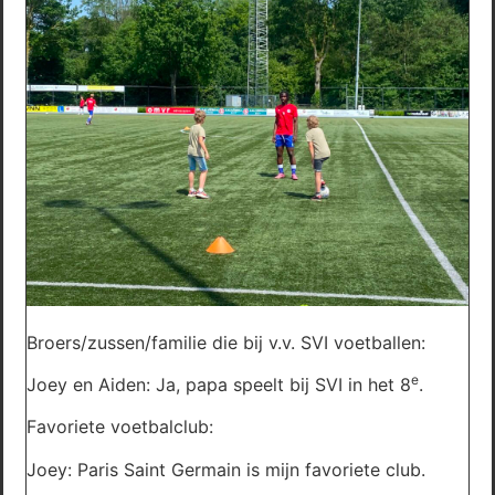
Broers/zussen/familie die bij v.v. SVI voetballen:
e
Joey en Aiden: Ja, papa speelt bij SVI in het 8
.
Favoriete voetbalclub:
Joey: Paris Saint Germain is mijn favoriete club.