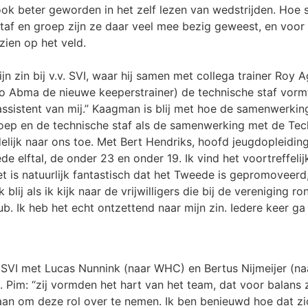
ook beter geworden in het zelf lezen van wedstrijden. Hoe
taf en groep zijn ze daar veel mee bezig geweest, en voor 
zien op het veld.
jn zin bij v.v. SVI, waar hij samen met collega trainer Roy
co Abma de nieuwe keeperstrainer) de technische staf vorm
n assistent van mij.” Kaagman is blij met hoe de samenwerki
ep en de technische staf als de samenwerking met de Tech
duidelijk naar ons toe. Met Bert Hendriks, hoofd jeugdopleidi
de elftal, de onder 23 en onder 19. Ik vind het voortreffeli
et is natuurlijk fantastisch dat het Tweede is gepromoveerd
lij als ik kijk naar de vrijwilligers die bij de vereniging 
b. Ik heb het echt ontzettend naar mijn zin. Iedere keer ga i
 SVI met Lucas Nunnink (naar WHC) en Bertus Nijmeijer (na
. Pim: “zij vormden het hart van het team, dat voor balans 
aan om deze rol over te nemen. Ik ben benieuwd hoe dat zi