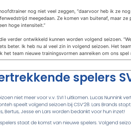
oofdtrainer nog niet veel zeggen, “daarvoor heb ik ze nog 
enwedstrijd meegedaan. Ze komen van buitenaf, maar ze pas
en hoge intensiteit.”
die verder ontwikkeld kunnen worden volgend seizoen. “We 
ts beter. Ik heb nu al veel zin in volgend seizoen. Het team
 ik het team nieuwe trainingsvormen aanreiken om ons spel
rtrekkende spelers SV
eizoen niet meer voor v.v. SVI 1 uitkomen. Lucas Nunnink ver
nteh speelt volgend seizoen bij CSV’28. Lars Brands stop
ucas, Bertus, Jesse en Lars worden bedankt voor hun inzet!
pelers staat de komst van nieuwe spelers. Volgend seizoen 