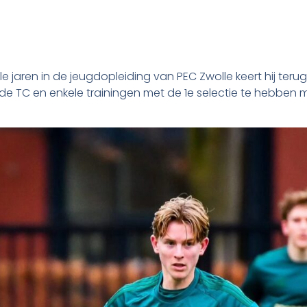
 jaren in de jeugdopleiding van PEC Zwolle keert hij terug bi
e TC en enkele trainingen met de 1e selectie te hebben