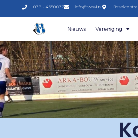
038 - 4650037
info@vvsvi.nl
IJsselcentr
Nieuws
Vereniging
K