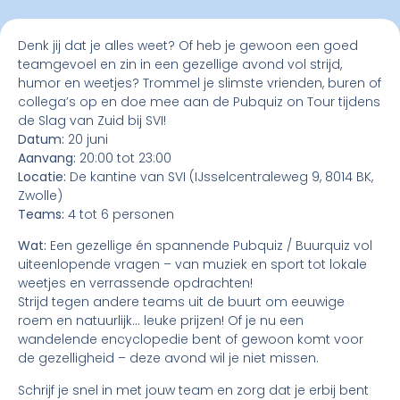
Denk jij dat je alles weet? Of heb je gewoon een goed
teamgevoel en zin in een gezellige avond vol strijd,
humor en weetjes? Trommel je slimste vrienden, buren of
collega’s op en doe mee aan de Pubquiz on Tour tijdens
de Slag van Zuid bij SVI!
Datum:
20 juni
Aanvang:
20:00 tot 23:00
Locatie:
De kantine van SVI (IJsselcentraleweg 9, 8014 BK,
Zwolle)
Teams:
4 tot 6 personen
Wat:
Een gezellige én spannende Pubquiz / Buurquiz vol
uiteenlopende vragen – van muziek en sport tot lokale
weetjes en verrassende opdrachten!
Strijd tegen andere teams uit de buurt om eeuwige
roem en natuurlijk… leuke prijzen! Of je nu een
wandelende encyclopedie bent of gewoon komt voor
de gezelligheid – deze avond wil je niet missen.
Schrijf je snel in met jouw team en zorg dat je erbij bent