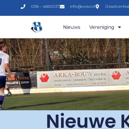
038 - 4650037
info@vvsvi.nl
IJsselcentr
Nieuws
Vereniging
Nieuwe Ke