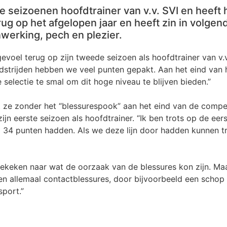
 seizoenen hoofdtrainer van v.v. SVI en heeft h
 terug op het afgelopen jaar en heeft zin in volg
werking, pech en plezier.
voel terug op zijn tweede seizoen als hoofdtrainer van v.v.
edstrijden hebben we veel punten gepakt. Aan het eind van
 selectie te smal om dit hoge niveau te blijven bieden.”
 ze zonder het “blessurespook” aan het eind van de compet
jn eerste seizoen als hoofdtrainer. “Ik ben trots op de eer
al 34 punten hadden. Als we deze lijn door hadden kunnen 
gekeken naar wat de oorzaak van de blessures kon zijn. Ma
en allemaal contactblessures, door bijvoorbeeld een schop 
sport.”