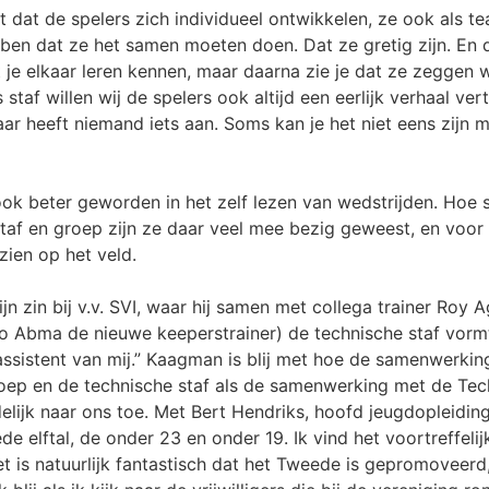
t dat de spelers zich individueel ontwikkelen, ze ook als 
ben dat ze het samen moeten doen. Dat ze gretig zijn. En
 je elkaar leren kennen, maar daarna zie je dat ze zeggen 
s staf willen wij de spelers ook altijd een eerlijk verhaal ve
r heeft niemand iets aan. Soms kan je het niet eens zijn m
ook beter geworden in het zelf lezen van wedstrijden. Hoe
taf en groep zijn ze daar veel mee bezig geweest, en voor 
zien op het veld.
jn zin bij v.v. SVI, waar hij samen met collega trainer Roy
co Abma de nieuwe keeperstrainer) de technische staf vorm
n assistent van mij.” Kaagman is blij met hoe de samenwerki
ep en de technische staf als de samenwerking met de Tech
duidelijk naar ons toe. Met Bert Hendriks, hoofd jeugdopleidi
de elftal, de onder 23 en onder 19. Ik vind het voortreffeli
et is natuurlijk fantastisch dat het Tweede is gepromoveerd