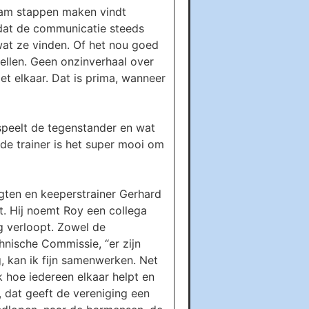
team stappen maken vindt
 dat de communicatie steeds
wat ze vinden. Of het nou goed
rtellen. Geen onzinverhaal over
et elkaar. Dat is prima, wanneer
 speelt de tegenstander en wat
de trainer is het super mooi om
 Agten en keeperstrainer Gerhard
t. Hij noemt Roy een collega
ng verloopt. Zowel de
nische Commissie, “er zijn
ng, kan ik fijn samenwerken. Net
jk hoe iedereen elkaar helpt en
, dat geeft de vereniging een