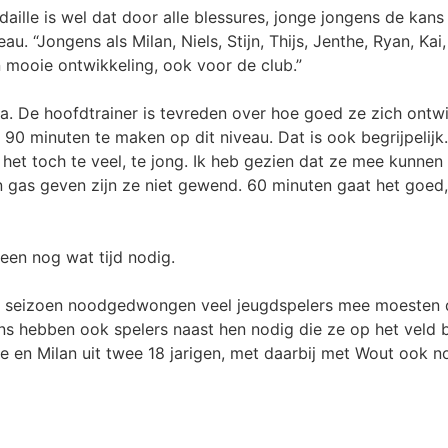
ille is wel dat door alle blessures, jonge jongens de kans
u. “Jongens als Milan, Niels, Stijn, Thijs, Jenthe, Ryan, K
n mooie ontwikkeling, ook voor de club.”
a. De hoofdtrainer is tevreden over hoe goed ze zich ontw
90 minuten te maken op dit niveau. Dat is ook begrijpelijk.
 het toch te veel, te jong. Ik heb gezien dat ze mee kunnen
n gas geven zijn ze niet gewend. 60 minuten gaat het goed,
leen nog wat tijd nodig.
et seizoen noodgedwongen veel jeugdspelers mee moesten d
ns hebben ook spelers naast hen nodig die ze op het veld 
e en Milan uit twee 18 jarigen, met daarbij met Wout ook n