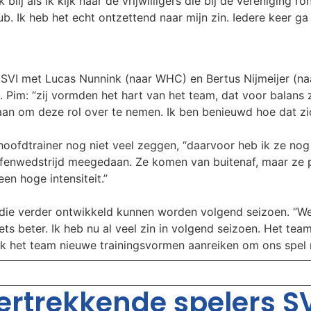
lij als ik kijk naar de vrijwilligers die bij de vereniging 
b. Ik heb het echt ontzettend naar mijn zin. Iedere keer ga i
 SVI met Lucas Nunnink (naar WHC) en Bertus Nijmeijer (na
. Pim: “zij vormden het hart van het team, dat voor balans 
aan om deze rol over te nemen. Ik ben benieuwd hoe dat zi
oofdtrainer nog niet veel zeggen, “daarvoor heb ik ze nog 
enwedstrijd meegedaan. Ze komen van buitenaf, maar ze pas
en hoge intensiteit.”
die verder ontwikkeld kunnen worden volgend seizoen. “We 
ts beter. Ik heb nu al veel zin in volgend seizoen. Het team
 ik het team nieuwe trainingsvormen aanreiken om ons spel
rtrekkende spelers SV