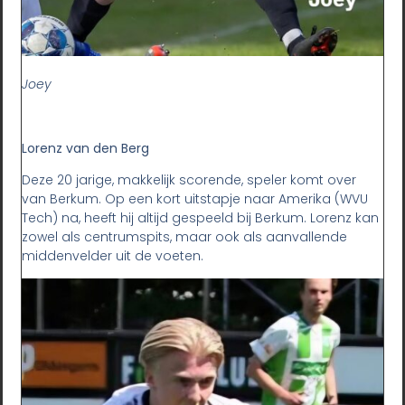
Joey
Lorenz van den Berg
Deze 20 jarige, makkelijk scorende, speler komt over
van Berkum. Op een kort uitstapje naar Amerika (WVU
Tech) na, heeft hij altijd gespeeld bij Berkum. Lorenz kan
zowel als centrumspits, maar ook als aanvallende
middenvelder uit de voeten.