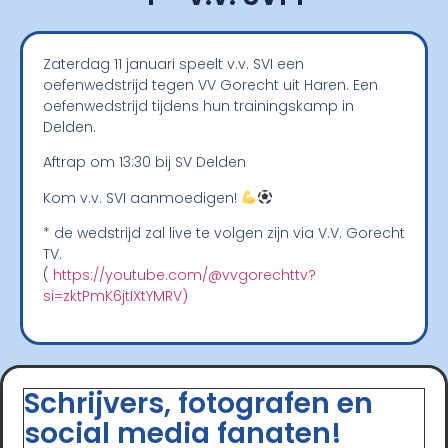
Zaterdag 11 januari speelt v.v. SVI een
oefenwedstrijd tegen VV Gorecht uit Haren. Een
oefenwedstrijd tijdens hun trainingskamp in
Delden.
Aftrap om 13:30 bij SV Delden
Kom v.v. SVI aanmoedigen!
* de wedstrijd zal live te volgen zijn via V.V. Gorecht
TV.
(
https://youtube.com/@vvgorechttv?
si=zktPmK6jtIXtYMRV)
Schrijvers, fotografen en
social media fanaten!