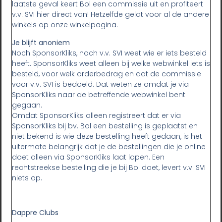
laatste geval keert Bol een commissie uit en profiteert
v.v. SVI hier direct van! Hetzelfde geldt voor al de andere
winkels op onze winkelpagina.
Je blijft anoniem
Noch SponsorKliks, noch v.v. SVI weet wie er iets besteld
heeft. SponsorKliks weet alleen bij welke webwinkel iets is
besteld, voor welk orderbedrag en dat de commissie
voor v.v. SVI is bedoeld. Dat weten ze omdat je via
SponsorKliks naar de betreffende webwinkel bent
gegaan.
Omdat SponsorKliks alleen registreert dat er via
SponsorKliks bij bv. Bol een bestelling is geplaatst en
niet bekend is wie deze bestelling heeft gedaan, is het
uitermate belangrijk dat je de bestellingen die je online
doet alleen via SponsorKliks laat lopen. Een
rechtstreekse bestelling die je bij Bol doet, levert v.v. SVI
niets op.
Dappre Clubs