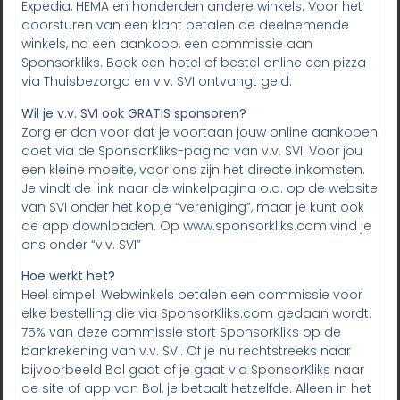
Expedia, HEMA en honderden andere winkels. Voor het
doorsturen van een klant betalen de deelnemende
winkels, na een aankoop, een commissie aan
Sponsorkliks. Boek een hotel of bestel online een pizza
via Thuisbezorgd en v.v. SVI ontvangt geld.
Wil je v.v. SVI ook GRATIS sponsoren?
Zorg er dan voor dat je voortaan jouw online aankopen
doet via de SponsorKliks-pagina van v.v. SVI. Voor jou
een kleine moeite, voor ons zijn het directe inkomsten.
Je vindt de link naar de winkelpagina o.a. op de website
van SVI onder het kopje “vereniging”, maar je kunt ook
de app downloaden. Op www.sponsorkliks.com vind je
ons onder “v.v. SVI”
Hoe werkt het?
Heel simpel. Webwinkels betalen een commissie voor
elke bestelling die via SponsorKliks.com gedaan wordt.
75% van deze commissie stort SponsorKliks op de
bankrekening van v.v. SVI. Of je nu rechtstreeks naar
bijvoorbeeld Bol gaat of je gaat via SponsorKliks naar
de site of app van Bol, je betaalt hetzelfde. Alleen in het