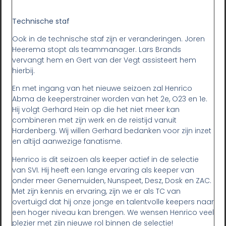
Technische staf
Ook in de technische staf zijn er veranderingen. Joren
Heerema stopt als teammanager. Lars Brands
vervangt hem en Gert van der Vegt assisteert hem
hierbij.
En met ingang van het nieuwe seizoen zal Henrico
Abma de keeperstrainer worden van het 2e, O23 en 1e.
Hij volgt Gerhard Hein op die het niet meer kan
combineren met zijn werk en de reistijd vanuit
Hardenberg. Wij willen Gerhard bedanken voor zijn inzet
en altijd aanwezige fanatisme.
Henrico is dit seizoen als keeper actief in de selectie
van SVI. Hij heeft een lange ervaring als keeper van
onder meer Genemuiden, Nunspeet, Desz, Dosk en ZAC.
Met zijn kennis en ervaring, zijn we er als TC van
overtuigd dat hij onze jonge en talentvolle keepers naar
een hoger niveau kan brengen. We wensen Henrico veel
plezier met zijn nieuwe rol binnen de selectie!