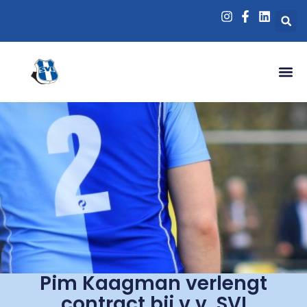
Pim Kaagman verlengt
contract bij v.v. SVI