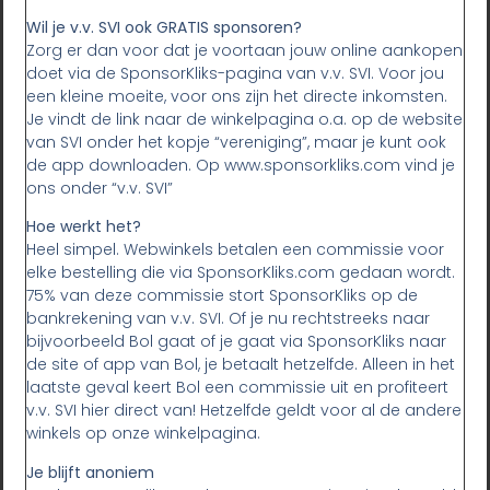
Wil je v.v. SVI ook GRATIS sponsoren?
Zorg er dan voor dat je voortaan jouw online aankopen
doet via de SponsorKliks-pagina van v.v. SVI. Voor jou
een kleine moeite, voor ons zijn het directe inkomsten.
Je vindt de link naar de winkelpagina o.a. op de website
van SVI onder het kopje “vereniging”, maar je kunt ook
de app downloaden. Op www.sponsorkliks.com vind je
ons onder “v.v. SVI”
Hoe werkt het?
Heel simpel. Webwinkels betalen een commissie voor
elke bestelling die via SponsorKliks.com gedaan wordt.
75% van deze commissie stort SponsorKliks op de
bankrekening van v.v. SVI. Of je nu rechtstreeks naar
bijvoorbeeld Bol gaat of je gaat via SponsorKliks naar
de site of app van Bol, je betaalt hetzelfde. Alleen in het
laatste geval keert Bol een commissie uit en profiteert
v.v. SVI hier direct van! Hetzelfde geldt voor al de andere
winkels op onze winkelpagina.
Je blijft anoniem