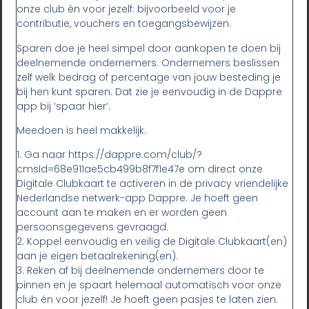
onze club én voor jezelf: bijvoorbeeld voor je
contributie, vouchers en toegangsbewijzen.
Sparen doe je heel simpel door aankopen te doen bij
deelnemende ondernemers. Ondernemers beslissen
zelf welk bedrag of percentage van jouw besteding je
bij hen kunt sparen. Dat zie je eenvoudig in de Dappre
app bij ‘spaar hier’.
Meedoen is heel makkelijk.
1. Ga naar https://dappre.com/club/?
cmsId=68e911ae5cb499b8f7f1e47e om direct onze
Digitale Clubkaart te activeren in de privacy vriendelijke
Nederlandse netwerk-app Dappre. Je hoeft geen
account aan te maken en er worden geen
persoonsgegevens gevraagd.
2. Koppel eenvoudig en veilig de Digitale Clubkaart(en)
aan je eigen betaalrekening(en).
3. Reken af bij deelnemende ondernemers door te
pinnen en je spaart helemaal automatisch voor onze
club én voor jezelf! Je hoeft geen pasjes te laten zien.