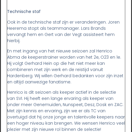
Technische staf
Ook in de technische staf zijn er veranderingen. Joren
Heerema stopt als teammanager. Lars Brands
vervangt hem en Gert van der Vegt assisteert hem
hierbij.
En met ingang van het nieuwe seizoen zal Henrico
Abma de keeperstrainer worden van het 2e, O23 en 1e.
Hij volgt Gerhard Hein op die het niet meer kan
combineren met zijn werk en de reistijd vanuit
Hardenberg. Wij willen Gerhard bedanken voor zijn inzet
en altijd aanwezige fanatisme.
Henrico is dit seizoen als keeper actief in de selectie
van SVI. Hij heeft een lange ervaring als keeper van
onder meer Genemuiden, Nunspeet, Desz, Dosk en ZAC.
Met zijn kennis en ervaring, zijn we er als TC van
overtuigd dat hij onze jonge en talentvolle keepers naar
een hoger niveau kan brengen. We wensen Henrico veel
plezier met zijn nieuwe rol binnen de selectie!