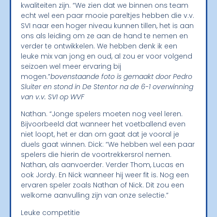
kwaliteiten zijn. “We zien dat we binnen ons team
echt wel een paar mooie pareltjes hebben die v.v.
SVI naar een hoger niveau kunnen tillen, het is aan
ons als leiding om ze aan de hand te nemen en
verder te ontwikkelen. We hebben denk ik een
leuke mix van jong en oud, al zou er voor volgend
seizoen wel meer ervaring bij
mogen.”
bovenstaande foto is gemaakt door Pedro
Sluiter en stond in De Stentor na de 6-1 overwinning
van v.v. SVI op WVF
Nathan. “Jonge spelers moeten nog veel leren.
Bijvoorbeeld dat wanneer het voetballend even
niet loopt, het er dan om gaat dat je vooral je
duels gaat winnen. Dick: “We hebben wel een paar
spelers die hierin de voortrekkersrol nemen.
Nathan, als aanvoerder. Verder Thom, Lucas en
ook Jordy. En Nick wanneer hij weer fit is. Nog een
ervaren speler zoals Nathan of Nick. Dit zou een
welkome aanvulling zijn van onze selectie.”
Leuke competitie