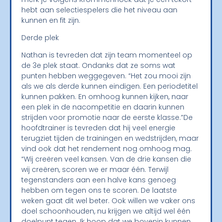
hebt aan selectiespelers die het niveau aan
kunnen en fit zijn.
Derde plek
Nathan is tevreden dat zijn team momenteel op
de 3e plek staat. Ondanks dat ze soms wat
punten hebben weggegeven. “Het zou mooi zijn
als we als derde kunnen eindigen. Een periodetitel
kunnen pakken. En omhoog kunnen kijken, naar
een plek in de nacompetitie en daarin kunnen
strijden voor promotie naar de eerste klasse.”De
hoofdtrainer is tevreden dat hij veel energie
terugziet tijden de trainingen en wedstrijden, maar
vind ook dat het rendement nog omhoog mag.
“Wij creëren veel kansen. Van de drie kansen die
wij creëren, scoren we er maar één. Terwijl
tegenstanders aan een halve kans genoeg
hebben om tegen ons te scoren. De laatste
weken gaat dit wel beter. Ook willen we vaker ons
doel schoonhouden, nu krijgen we altijd wel één
doelpunt tegen. Ik hoop dat we bovenin kunnen