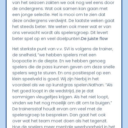
van het seizoen zakten we ook nog wel eens door
de ondergrens. Wat ook samen kan gaan met
een jonge selectie. Het is mooi om te zien dat
deze ondergrens verdwijnt. De laatste weken gaat
het steeds beter. We weten ook meer wat er van
ons verwacht wordt als spelersgroep. Dit levert
beter spel op en veel doelpunten.
De juiste flow
Het sterkste punt van v.v. SVI is volgens de trainer,
de snelheid, “we hebben spelers met een
loopactie in de diepte. En we hebben genoeg
spelers die de pass kunnen geven om deze snelle
spelers weg te sturen. En ons positiespel op een
klein speelveld is goed. Wij zijn hierbij in het
voordeel als we op kunstgras spelen.Nathan: “Als
het goed loopt in de wedstrijd, zie je dat
sommigen vleugeltjes krijgen. Als het niet loopt,
vinden we het nog moeilijk om dit om te buigen.”
De trainersstaf houdt ervan om veel met de
spelersgroep te bespreken. Dan gaat het ook
over wat het team moet doen als het tegenzit.
Hoe de spelers meer mentale weerbaarheid in het