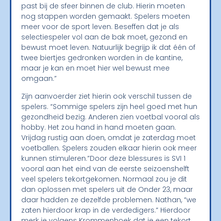
past bij de sfeer binnen de club. Hierin moeten
nog stappen worden gemaakt. Spelers moeten
meer voor de sport leven. Beseffen dat je als
selectiespeler vol aan de bak moet, gezond en
bewust moet leven. Natuurlijk begrijp ik dat één of
twee biertjes gedronken worden in de kantine,
maar je kan en moet hier wel bewust mee
omgaan.”
Zijn aanvoerder ziet hierin ook verschil tussen de
spelers. “Sommige spelers zijn heel goed met hun
gezondheid bezig. Anderen zien voetbal vooral als
hobby. Het zou hand in hand moeten gaan.
Vrijdag rustig aan doen, omdat je zaterdag moet
voetballen. Spelers zouden elkaar hierin ook meer
kunnen stimuleren.”Door deze blessures is SVI 1
vooral aan het eind van de eerste seizoenshelft
veel spelers tekortgekomen. Normaal zou je dit
dan oplossen met spelers uit de Onder 23, maar
daar hadden ze dezelfde problemen. Nathan, “we
zaten hierdoor krap in de verdedigers.” Hierdoor
merk je volgens Krommenhoek dat je een tekort