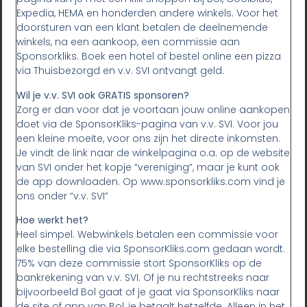
Expedia, HEMA en honderden andere winkels. Voor het
doorsturen van een klant betalen de deelnemende
winkels, na een aankoop, een commissie aan
Sponsorkliks. Boek een hotel of bestel online een pizza
via Thuisbezorgd en v.v. SVI ontvangt geld.
Wil je v.v. SVI ook GRATIS sponsoren?
Zorg er dan voor dat je voortaan jouw online aankopen
doet via de SponsorKliks-pagina van v.v. SVI. Voor jou
een kleine moeite, voor ons zijn het directe inkomsten.
Je vindt de link naar de winkelpagina o.a. op de website
van SVI onder het kopje “vereniging”, maar je kunt ook
de app downloaden. Op www.sponsorkliks.com vind je
ons onder “v.v. SVI”
Hoe werkt het?
Heel simpel. Webwinkels betalen een commissie voor
elke bestelling die via SponsorKliks.com gedaan wordt.
75% van deze commissie stort SponsorKliks op de
bankrekening van v.v. SVI. Of je nu rechtstreeks naar
bijvoorbeeld Bol gaat of je gaat via SponsorKliks naar
de site of app van Bol, je betaalt hetzelfde. Alleen in het