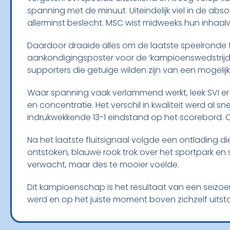
spanning met de minuut. Uiteindelijk viel in de a
allerminst beslecht. MSC wist midweeks hun inhaa
Daardoor draaide alles om de laatste speelronde t
aankondigingsposter voor de ‘kampioenswedstrijd
supporters die getuige wilden zijn van een mogelij
Waar spanning vaak verlammend werkt, leek SVI er ju
en concentratie. Het verschil in kwaliteit werd al 
indrukwekkende 13-1 eindstand op het scorebord. 
Na het laatste fluitsignaal volgde een ontlading d
ontstoken, blauwe rook trok over het sportpark en
verwacht, maar des te mooier voelde.
Dit kampioenschap is het resultaat van een seizoen
werd en op het juiste moment boven zichzelf uitst