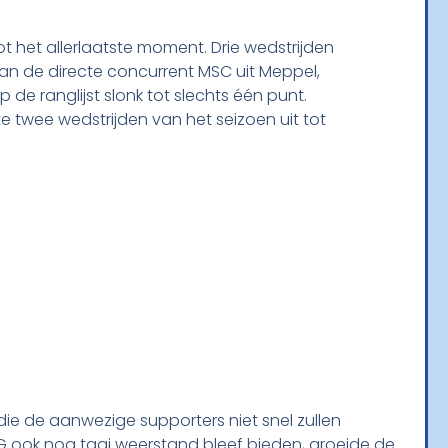
t het allerlaatste moment. Drie wedstrijden
van de directe concurrent MSC uit Meppel,
e ranglijst slonk tot slechts één punt.
e twee wedstrijden van het seizoen uit tot
ie de aanwezige supporters niet snel zullen
VOG ook nog taai weerstand bleef bieden, groeide de