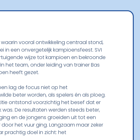
waarin vooral ontwikkeling centraal stond,
i in een onvergetelijk kampioensfeest. SVI
ertuigende wijze tot kampioen en bekroonde
 het team, onder leiding van trainer Bas
en heeft gezet.
oen lag de focus niet op het
lde beter worden, als spelers én als ploeg.
ie ontstond voorzichtig het besef dat er
k was. De resultaten werden steeds beter,
ging en de jongens groeiden uit tot een
r door het vuur ging. Langzaam maar zeker
rachtig doel in zicht: het