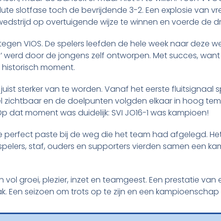
bsolute slotfase toch de bevrijdende 3-2. Een explosie v
lwedstrijd op overtuigende wijze te winnen en voerde de
egen VIOS. De spelers leefden de hele week naar deze weds
’ werd door de jongens zelf ontworpen. Met succes, want
k historisch moment.
ist sterker van te worden. Vanaf het eerste fluitsignaal s
snel zichtbaar en de doelpunten volgden elkaar in hoog tem
Op dat moment was duidelijk: SVI JO16-1 was kampioen!
ie perfect paste bij de weg die het team had afgelegd. H
 spelers, staf, ouders en supporters vierden samen een 
 vol groei, plezier, inzet en teamgeest. Een prestatie van
ak. Een seizoen om trots op te zijn en een kampioenschap