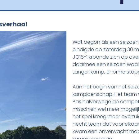
nsverhaal
Wat begon als een seizoen 
eindigde op zaterdag 30 me
JO16-1 kroonde zich op ov
daarmee een seizoen waarin
Langenkamp, enorme stapp
Aan het begin van het seiz
kampioenschap. Het team wi
Pas halverwege de competit
misschien wel meer mogelij
het spel kreeg meer overtui
hecht team dat voor elkaa
kwam een onverwacht maar p
kampioenschap.