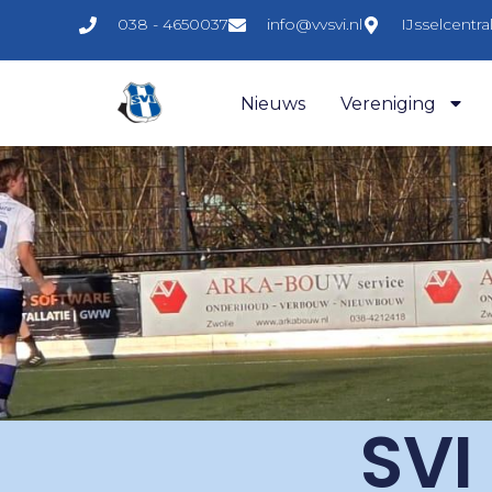
038 - 4650037
info@vvsvi.nl
IJsselcentr
Nieuws
Vereniging
SVI