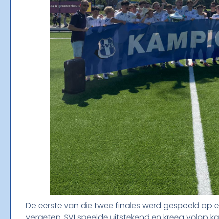
De eerste van die twee finales werd gespeeld op e
vergeten. SVI speelde uitstekend en kreeg volop ka