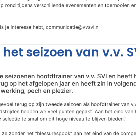
oop rond tijdens verschillende evenementen en toernooien e
als je interesse hebt, communicatie@vvsvi.nl
het seizoen van v.v. SV
 seizoenen hoofdtrainer van v.v. SVI en heeft h
 terug op het afgelopen jaar en heeft zin in volg
werking, pech en plezier.
voel terug op zijn tweede seizoen als hoofdtrainer van v.v.
edstrijden hebben we veel punten gepakt. Aan het eind van
 selectie te smal om dit hoge niveau te blijven bieden.”
 ze zonder het “blessurespook” aan het eind van de compet