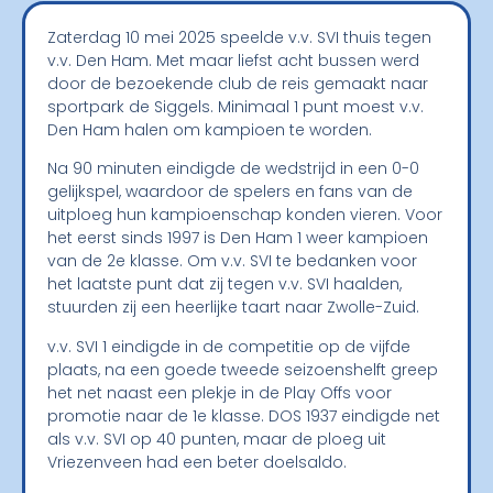
Zaterdag 10 mei 2025 speelde v.v. SVI thuis tegen
v.v. Den Ham. Met maar liefst acht bussen werd
door de bezoekende club de reis gemaakt naar
sportpark de Siggels. Minimaal 1 punt moest v.v.
Den Ham halen om kampioen te worden.
Na 90 minuten eindigde de wedstrijd in een 0-0
gelijkspel, waardoor de spelers en fans van de
uitploeg hun kampioenschap konden vieren. Voor
het eerst sinds 1997 is Den Ham 1 weer kampioen
van de 2e klasse. Om v.v. SVI te bedanken voor
het laatste punt dat zij tegen v.v. SVI haalden,
stuurden zij een heerlijke taart naar Zwolle-Zuid.
v.v. SVI 1 eindigde in de competitie op de vijfde
plaats, na een goede tweede seizoenshelft greep
het net naast een plekje in de Play Offs voor
promotie naar de 1
e
klasse. DOS 1937 eindigde net
als v.v. SVI op 40 punten, maar de ploeg uit
Vriezenveen had een beter doelsaldo.