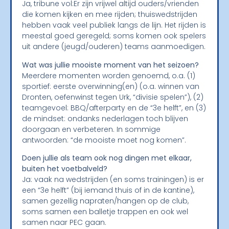
Ja, tribune vol:Er zijn vrijwel altijd ouders/vrienden
die komen kijken en mee rijden; thuiswedstrijden
hebben vaak veel publiek langs de lijn. Het rijden is
meestal goed geregeld; soms komen ook spelers
uit andere (jeugd/ouderen) teams aanmoedigen.
Wat was jullie mooiste moment van het seizoen?
Meerdere momenten worden genoemd, o.a. (1)
sportief: eerste overwinning(en) (o.a. winnen van
Dronten, oefenwinst tegen Urk, “divisie spelen”), (2)
teamgevoel: BBQ/afterparty en de “3e helft”, en (3)
de mindset: ondanks nederlagen toch blijven
doorgaan en verbeteren. In sommige
antwoorden: “de mooiste moet nog komen”.
Doen jullie als team ook nog dingen met elkaar,
buiten het voetbalveld?
Ja: vaak na wedstrijden (en soms trainingen) is er
een “3e helft” (bij iemand thuis of in de kantine),
samen gezellig napraten/hangen op de club,
soms samen een balletje trappen en ook wel
samen naar PEC gaan.