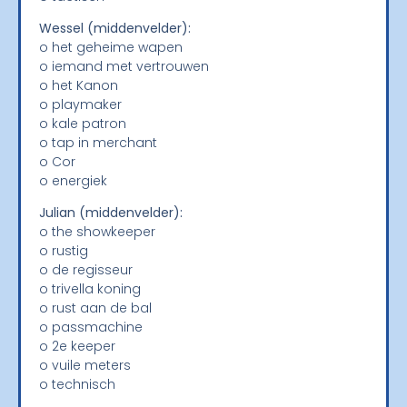
Wessel (middenvelder):
o het geheime wapen
o iemand met vertrouwen
o het Kanon
o playmaker
o kale patron
o tap in merchant
o Cor
o energiek
Julian (middenvelder):
o the showkeeper
o rustig
o de regisseur
o trivella koning
o rust aan de bal
o passmachine
o 2e keeper
o vuile meters
o technisch