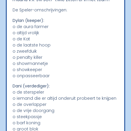
De Speler-omschrijvingen:
Dylan (keeper):
o de aura farmer
o altijd vrolijk
o de Kat
o de laatste hoop
o zweefduik
o penalty killer
o showmannetje
o showkeeper
o onpasseerbaar
Dani (verdediger):
o de sterspeler
o iemand die er altijd onderuit probeert te knijpen
o de overlapper
o de vrije doorgang
o steekpassje
o barf koning
o groot blok