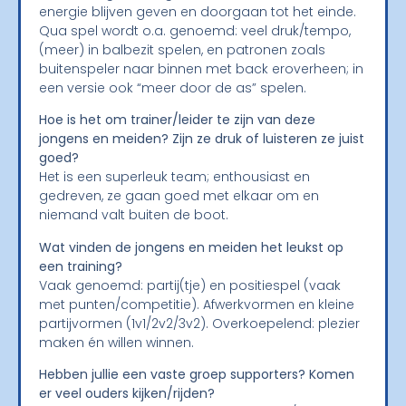
energie blijven geven en doorgaan tot het einde.
Qua spel wordt o.a. genoemd: veel druk/tempo,
(meer) in balbezit spelen, en patronen zoals
buitenspeler naar binnen met back eroverheen; in
een versie ook “meer door de as” spelen.
Hoe is het om trainer/leider te zijn van deze
jongens en meiden? Zijn ze druk of luisteren ze juist
goed?
Het is een superleuk team; enthousiast en
gedreven, ze gaan goed met elkaar om en
niemand valt buiten de boot.
Wat vinden de jongens en meiden het leukst op
een training?
Vaak genoemd: partij(tje) en positiespel (vaak
met punten/competitie). Afwerkvormen en kleine
partijvormen (1v1/2v2/3v2). Overkoepelend: plezier
maken én willen winnen.
Hebben jullie een vaste groep supporters? Komen
er veel ouders kijken/rijden?