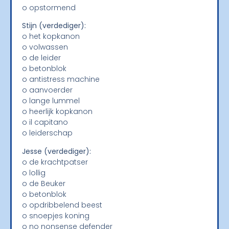
o opstormend
Stijn (verdediger):
o het kopkanon
o volwassen
o de leider
o betonblok
o antistress machine
o aanvoerder
o lange lummel
o heerlijk kopkanon
o il capitano
o leiderschap
Jesse (verdediger):
o de krachtpatser
o lollig
o de Beuker
o betonblok
o opdribbelend beest
o snoepjes koning
o no nonsense defender