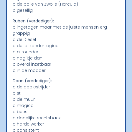
o de bolle van Zwolle (Harculo)
o gezellig
Ruben (verdediger):
o ingetogen maar met de juiste mensen erg
grappig
o de Diesel
o de lol zonder logica
o allrounder
o nog 1tje dan!
o overal inzetbaar
o in de modder
Daan (verdediger):
o de appiestrijder
o stil
o de muur
o magico
o beest
o dodelijke rechtsback
o harde werker
o consistent