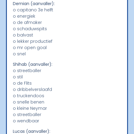
Demian (aanvaller):
o capitano 3e helft
o energiek
o de afmaker
o schaduwspits
o balvast
o lekker productief
o mr open goal
o snel
Shihab (aanvaller):
o streetballer
o stil
o de Flits
o dribbelverslaafd
o truckendoos
o snelle benen
o kleine Neymar
o streetballer
o wendbaar
Lucas (aanvaller):