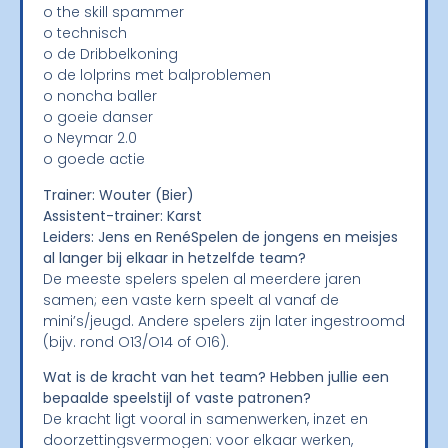
o the skill spammer
o technisch
o de Dribbelkoning
o de lolprins met balproblemen
o noncha baller
o goeie danser
o Neymar 2.0
o goede actie
Trainer: Wouter (Bier)
Assistent-trainer: Karst
Leiders: Jens en René
Spelen de jongens en meisjes
al langer bij elkaar in hetzelfde team?
De meeste spelers spelen al meerdere jaren
samen; een vaste kern speelt al vanaf de
mini’s/jeugd. Andere spelers zijn later ingestroomd
(bijv. rond O13/O14 of O16).
Wat is de kracht van het team? Hebben jullie een
bepaalde speelstijl of vaste patronen?
De kracht ligt vooral in samenwerken, inzet en
doorzettingsvermogen: voor elkaar werken,