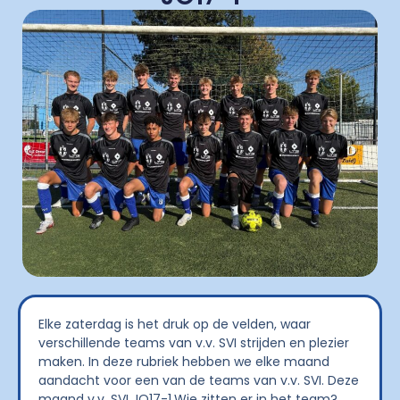
Elke zaterdag is het druk op de velden, waar
verschillende teams van v.v. SVI strijden en plezier
maken. In deze rubriek hebben we elke maand
aandacht voor een van de teams van v.v. SVI. Deze
maand v.v. SVI JO17-1.
Wie zitten er in het team?