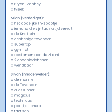
o Bryan Brobbey
o fysiek
Milan (verdediger):
o het dodelijke linkspootje
o iemand die zijn taak altijd vervult
o de Sneltrein
o eenbenige tovenaar
o superrap
o gym rat
o opstomen aan de zijkant
o 2 chocoladebenen
o wendbaar
Silvan (middenvelder):
o de marinier
o de Tovenaar
o alleskunner
o magicus
o technicus
o partijtje scherp
o tactisch