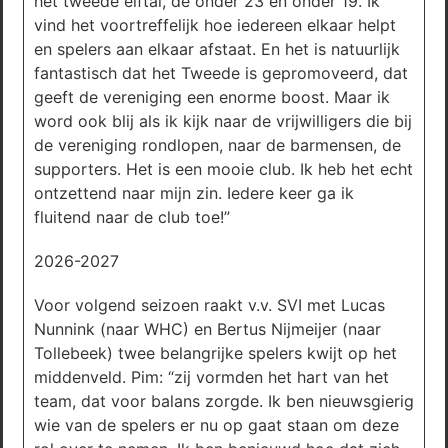
het tweede elftal, de onder 23 en onder 19. Ik
vind het voortreffelijk hoe iedereen elkaar helpt
en spelers aan elkaar afstaat. En het is natuurlijk
fantastisch dat het Tweede is gepromoveerd, dat
geeft de vereniging een enorme boost. Maar ik
word ook blij als ik kijk naar de vrijwilligers die bij
de vereniging rondlopen, naar de barmensen, de
supporters. Het is een mooie club. Ik heb het echt
ontzettend naar mijn zin. Iedere keer ga ik
fluitend naar de club toe!”
2026-2027
Voor volgend seizoen raakt v.v. SVI met Lucas
Nunnink (naar WHC) en Bertus Nijmeijer (naar
Tollebeek) twee belangrijke spelers kwijt op het
middenveld. Pim: “zij vormden het hart van het
team, dat voor balans zorgde. Ik ben nieuwsgierig
wie van de spelers er nu op gaat staan om deze