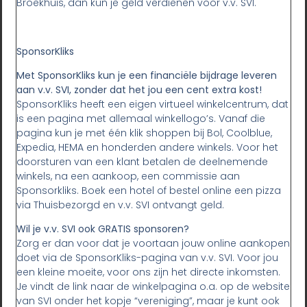
Broekhuis, dan kun je geld verdienen voor v.v. SVI.
SponsorKliks
Met SponsorKliks kun je een financiële bijdrage leveren
aan v.v. SVI, zonder dat het jou een cent extra kost!
SponsorKliks heeft een eigen virtueel winkelcentrum, dat
is een pagina met allemaal winkellogo’s. Vanaf die
pagina kun je met één klik shoppen bij Bol, Coolblue,
Expedia, HEMA en honderden andere winkels. Voor het
doorsturen van een klant betalen de deelnemende
winkels, na een aankoop, een commissie aan
Sponsorkliks. Boek een hotel of bestel online een pizza
via Thuisbezorgd en v.v. SVI ontvangt geld.
Wil je v.v. SVI ook GRATIS sponsoren?
Zorg er dan voor dat je voortaan jouw online aankopen
doet via de SponsorKliks-pagina van v.v. SVI. Voor jou
een kleine moeite, voor ons zijn het directe inkomsten.
Je vindt de link naar de winkelpagina o.a. op de website
van SVI onder het kopje “vereniging”, maar je kunt ook