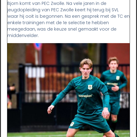
Bjorn komt van PEC Zwolle. Na vele jaren in de
jeugdopleiding van PEC Zwolle keert hij terug bij SVI,
waar hij ooit is begonnen. Na een gesprek met de TC en
enkele trainingen met de 1e selectie te hebben
meegedaan, was de keuze snel gemaakt voor de
middenvelder.