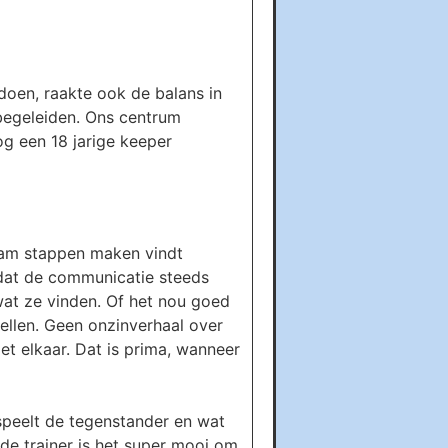
oen, raakte ook de balans in
begeleiden. Ons centrum
og een 18 jarige keeper
team stappen maken vindt
 dat de communicatie steeds
wat ze vinden. Of het nou goed
rtellen. Geen onzinverhaal over
et elkaar. Dat is prima, wanneer
 speelt de tegenstander en wat
de trainer is het super mooi om