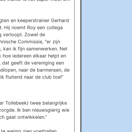
 Agten en keeperstrainer Gerhard
t. Hij noemt Roy een collega
ng verloopt. Zowel de
nische Commissie, “er zijn
ng, kan ik fijn samenwerken. Net
jk hoe iedereen elkaar helpt en
, dat geeft de vereniging een
rondlopen, naar de barmensen, de
k fluitend naar de club toe!”
ar Tollebeek) twee belangrijke
zorgde. Ik ben nieuwsgierig wie
ch gaat ontwikkelen.”
te weinig zien voetballen.