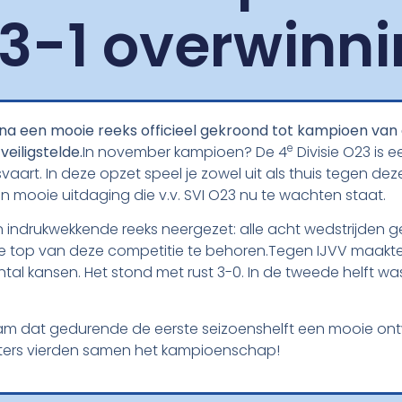
 3-1 overwinn
h na een mooie reeks officieel gekroond tot kampioen van
e
eiligstelde.
In november kampioen? De 4
Divisie O23 is 
art. In deze opzet speel je zowel uit als thuis tegen de
en mooie uitdaging die v.v. SVI O23 nu te wachten staat.
n indrukwekkende reeks neergezet: alle acht wedstrijden 
 de top van deze competitie te behoren.Tegen IJVV maakte v
tal kansen. Het stond met rust 3-0. In de tweede helft wa
am dat gedurende de eerste seizoenshelft een mooie ontwik
porters vierden samen het kampioenschap!