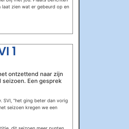
n laat zien wat er gebeurd op en
I 1
et ontzettend naar zijn
end seizoen. Een gesprek
 SVI, “het ging beter dan vorig
 het seizoen kregen we een
itie, dit seizoen meer punten