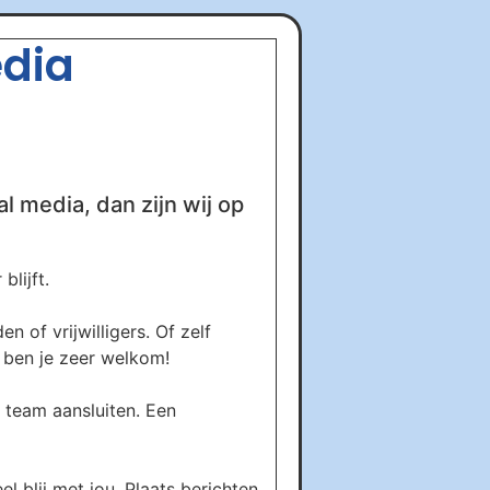
edia
al media, dan zijn wij op
lijft.
 of vrijwilligers. Of zelf
s ben je zeer welkom!
 team aansluiten. Een
el blij met jou. Plaats berichten