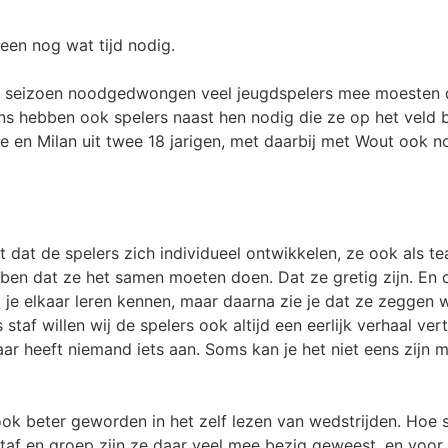
leen nog wat tijd nodig.
et seizoen noodgedwongen veel jeugdspelers mee moesten d
ns hebben ook spelers naast hen nodig die ze op het veld 
e en Milan uit twee 18 jarigen, met daarbij met Wout ook n
t dat de spelers zich individueel ontwikkelen, ze ook als 
ben dat ze het samen moeten doen. Dat ze gretig zijn. En
 je elkaar leren kennen, maar daarna zie je dat ze zeggen 
s staf willen wij de spelers ook altijd een eerlijk verhaal ve
r heeft niemand iets aan. Soms kan je het niet eens zijn m
ook beter geworden in het zelf lezen van wedstrijden. Hoe
taf en groep zijn ze daar veel mee bezig geweest, en voor 