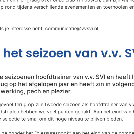
oop rond tijdens verschillende evenementen en toernooien e
als je interesse hebt, communicatie@vvsvi.nl
het seizoen van v.v. SV
 seizoenen hoofdtrainer van v.v. SVI en heeft h
 terug op het afgelopen jaar en heeft zin in volg
werking, pech en plezier.
voel terug op zijn tweede seizoen als hoofdtrainer van v.v.
edstrijden hebben we veel punten gepakt. Aan het eind van
 selectie te smal om dit hoge niveau te blijven bieden.”
 ze zonder het “blessurespook” aan het eind van de compet