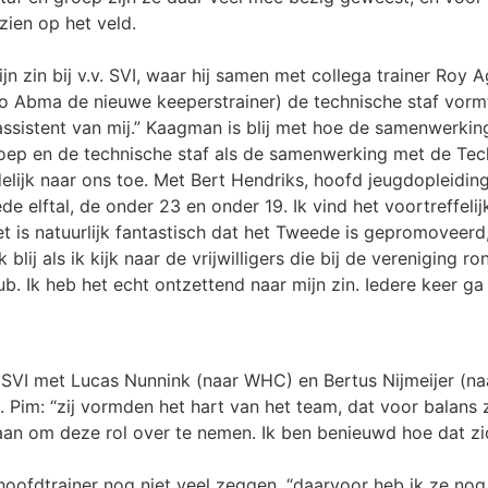
zien op het veld.
jn zin bij v.v. SVI, waar hij samen met collega trainer Roy
co Abma de nieuwe keeperstrainer) de technische staf vorm
n assistent van mij.” Kaagman is blij met hoe de samenwerki
ep en de technische staf als de samenwerking met de Tech
duidelijk naar ons toe. Met Bert Hendriks, hoofd jeugdopleidi
de elftal, de onder 23 en onder 19. Ik vind het voortreffeli
et is natuurlijk fantastisch dat het Tweede is gepromoveerd
lij als ik kijk naar de vrijwilligers die bij de vereniging 
b. Ik heb het echt ontzettend naar mijn zin. Iedere keer ga i
 SVI met Lucas Nunnink (naar WHC) en Bertus Nijmeijer (na
. Pim: “zij vormden het hart van het team, dat voor balans 
aan om deze rol over te nemen. Ik ben benieuwd hoe dat zi
oofdtrainer nog niet veel zeggen, “daarvoor heb ik ze nog 