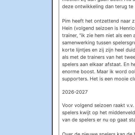
deze ontwikkeling dan terug te 
Pim heeft het ontzettend naar zi
Hein (volgend seizoen is Henri
trainer, “ik zie hem niet als ee
samenwerking tussen spelersgro
korte lijntjes en zij zijn heel 
als met de trainers van het twee
spelers aan elkaar afstaat. En h
enorme boost. Maar ik word ook b
supporters. Het is een mooie clu
2026-2027
Voor volgend seizoen raakt v.v.
spelers kwijt op het middenveld
van de spelers er nu op gaat st
Over de nieuwe spelers kan de h