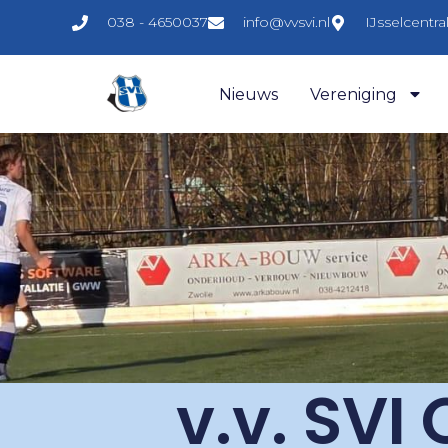
038 - 4650037
info@vvsvi.nl
IJsselcentr
Nieuws
Vereniging
v.v. SVI