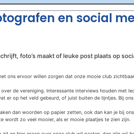
fotografen en social m
chrijft, foto’s maakt of leuke post plaats op soci
t ons ervoor willen zorgen dat onze mooie club zichtbaar b
over de vereniging. Interessante interviews houden met leden
t er op het veld gebeurd, of juist buiten de lijntjes. Bij on
aken dan woorden op papier zetten, ook dan kan je bij ons
 wordt zo veel mooier, als er mooie plaatjes te zien zijn.
 zit en hier graag over onze club wil posten, dan zijn wij he