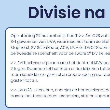
Divisie na
Op zaterdag 22 november j.l. heeft v.v. SVI O23 zic
3-1 gewonnen van IJVV, waarmee het team de titel v
Staphorst, SV Schalkhaar, ACV, IJVV en DVC Dedemsva
e
de tweede seizoenshelft voor de zware 3
Divisie, e
v.v. SVI had voorafgaand aan het duel met IJVV ee
2 tegen. Daarmee liet het team al duidelijk zien tot
team speelde energiek, fel en creerde een groot aan
gasten tot 3-1.
v.v. SVI O23 is een jong, energiek en hardwerkend te
barstte het feest terecht los: spelers, staf en sup