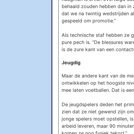
behaald zouden hebben dan in zi
dat we na twintig wedstrijden 
gespeeld om promotie.”
Als technische staf hebben ze 
pure pech is. “De blessures war
is de zure kant van een contact
Jeugdig
Maar de andere kant van de meda
ontwikkelen op het hoogste nivea
mee laten voetballen. Dat is ee
De jeugdspelers deden het prim
zien dat ze niet gewend zijn om 
jonge spelers moet opstellen, is
arbeid leveren, maar 90 minute
komen ze nog fysiek tekort.”