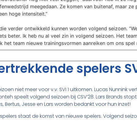
enwedstrijd meegedaan. Ze komen van buitenaf, maar ze pas
en hoge intensiteit.”
die verder ontwikkeld kunnen worden volgend seizoen. “We 
ts beter. Ik heb nu al veel zin in volgend seizoen. Het team
 ik het team nieuwe trainingsvormen aanreiken om ons spel
rtrekkende spelers SV
eizoen niet meer voor v.v. SVI 1 uitkomen. Lucas Nunnink ver
nteh speelt volgend seizoen bij CSV’28. Lars Brands stop
ucas, Bertus, Jesse en Lars worden bedankt voor hun inzet!
pelers staat de komst van nieuwe spelers. Volgend seizoen 