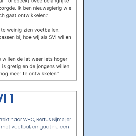
ar Tollebeek) twee belangrijke
zorgde. Ik ben nieuwsgierig wie
ch gaat ontwikkelen.”
te weinig zien voetballen.
sen bij hoe wij als SVI willen
willen de lat weer iets hoger
 is gretig en de jongens willen
 nog meer te ontwikkelen.”
I 1
trekt naar WHC, Bertus Nijmeijer
t met voetbal, en gaat nu een