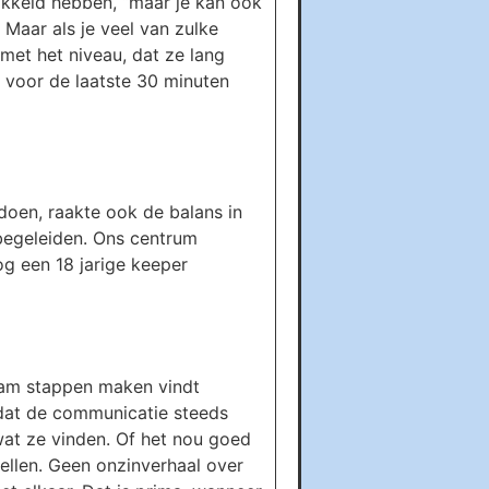
ikkeld hebben, “maar je kan ook
 Maar als je veel van zulke
 met het niveau, dat ze lang
 voor de laatste 30 minuten
oen, raakte ook de balans in
begeleiden. Ons centrum
og een 18 jarige keeper
team stappen maken vindt
 dat de communicatie steeds
wat ze vinden. Of het nou goed
rtellen. Geen onzinverhaal over