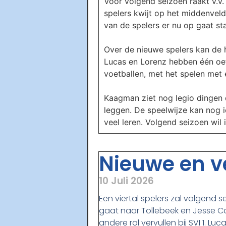
Voor volgend seizoen raakt v.v.
spelers kwijt op het middenveld
van de spelers er nu op gaat st
Over de nieuwe spelers kan de h
Lucas en Lorenz hebben één oef
voetballen, met het spelen met e
Kaagman ziet nog legio dingen 
leggen. De speelwijze kan nog ie
veel leren. Volgend seizoen wil
Nieuwe en ve
10 Juli 2026
Een viertal spelers zal volgend s
gaat naar Tollebeek en Jesse Co
andere rol vervullen bij SVI 1. L