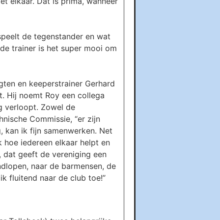
et elkaar. Dat is prima, wanneer
 speelt de tegenstander en wat
de trainer is het super mooi om
 Agten en keeperstrainer Gerhard
t. Hij noemt Roy een collega
ng verloopt. Zowel de
nische Commissie, “er zijn
ng, kan ik fijn samenwerken. Net
jk hoe iedereen elkaar helpt en
, dat geeft de vereniging een
rondlopen, naar de barmensen, de
k fluitend naar de club toe!”