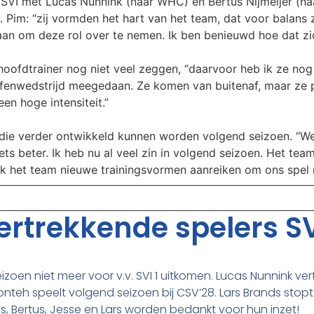
 SVI met Lucas Nunnink (naar WHC) en Bertus Nijmeijer (na
. Pim: “zij vormden het hart van het team, dat voor balans 
aan om deze rol over te nemen. Ik ben benieuwd hoe dat zi
oofdtrainer nog niet veel zeggen, “daarvoor heb ik ze nog 
enwedstrijd meegedaan. Ze komen van buitenaf, maar ze pas
en hoge intensiteit.”
die verder ontwikkeld kunnen worden volgend seizoen. “We 
ts beter. Ik heb nu al veel zin in volgend seizoen. Het team
 ik het team nieuwe trainingsvormen aanreiken om ons spel
rtrekkende spelers SV
eizoen niet meer voor v.v. SVI 1 uitkomen. Lucas Nunnink ver
nteh speelt volgend seizoen bij CSV’28. Lars Brands stop
ucas, Bertus, Jesse en Lars worden bedankt voor hun inzet!