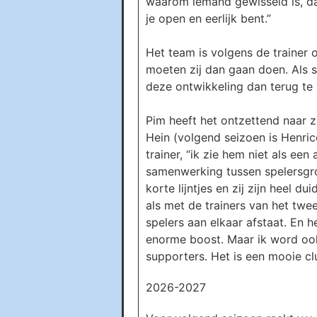
waarom iemand gewisseld is, daa
je open en eerlijk bent.”
Het team is volgens de trainer 
moeten zij dan gaan doen. Als s
deze ontwikkeling dan terug te 
Pim heeft het ontzettend naar zi
Hein (volgend seizoen is Henri
trainer, “ik zie hem niet als ee
samenwerking tussen spelersgro
korte lijntjes en zij zijn heel 
als met de trainers van het twee
spelers aan elkaar afstaat. En h
enorme boost. Maar ik word ook b
supporters. Het is een mooie clu
2026-2027