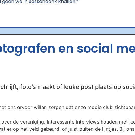
l gaan we in Sassendonk knallen.”
fotografen en social m
chrijft, foto’s maakt of leuke post plaats op soci
t ons ervoor willen zorgen dat onze mooie club zichtbaar b
over de vereniging. Interessante interviews houden met leden
t er op het veld gebeurd, of juist buiten de lijntjes. Bij on