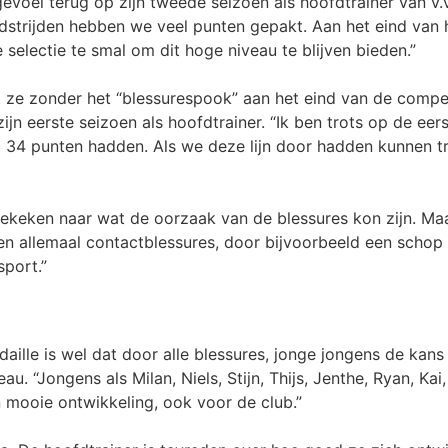
voel terug op zijn tweede seizoen als hoofdtrainer van v.v.
edstrijden hebben we veel punten gepakt. Aan het eind van
 selectie te smal om dit hoge niveau te blijven bieden.”
 ze zonder het “blessurespook” aan het eind van de compet
jn eerste seizoen als hoofdtrainer. “Ik ben trots op de eer
al 34 punten hadden. Als we deze lijn door hadden kunnen 
gekeken naar wat de oorzaak van de blessures kon zijn. Ma
en allemaal contactblessures, door bijvoorbeeld een schop 
sport.”
ille is wel dat door alle blessures, jonge jongens de kans
u. “Jongens als Milan, Niels, Stijn, Thijs, Jenthe, Ryan, K
n mooie ontwikkeling, ook voor de club.”