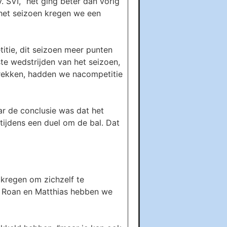
 SVI, “het ging beter dan vorig
 het seizoen kregen we een
itie, dit seizoen meer punten
ste wedstrijden van het seizoen,
trekken, hadden we nacompetitie
ar de conclusie was dat het
tijdens een duel om de bal. Dat
 kregen om zichzelf te
ai, Roan en Matthias hebben we