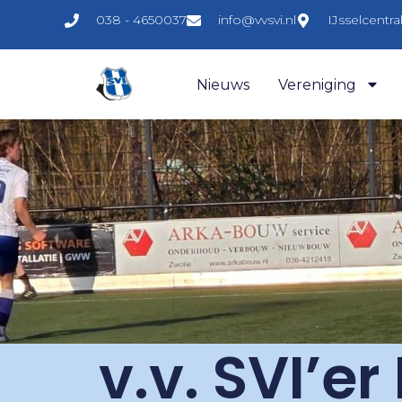
038 - 4650037
info@vvsvi.nl
IJsselcentr
Nieuws
Vereniging
v.v. SVI’er