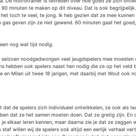
a. De hoofdtrainer is tevreden over hoe goed ze zich ontw
90 minuten te maken op dit niveau. Dat is ook begrijpelijk.
 het toch te veel, te jong. Ik heb gezien dat ze mee kunnen
n gas geven zijn ze niet gewend. 60 minuten gaat het goed,
leen nog wat tijd nodig.
et seizoen noodgedwongen veel jeugdspelers mee moesten d
ns hebben ook spelers naast hen nodig die ze op het veld 
e en Milan uit twee 18 jarigen, met daarbij met Wout ook n
t dat de spelers zich individueel ontwikkelen, ze ook als 
ben dat ze het samen moeten doen. Dat ze gretig zijn. En
 je elkaar leren kennen, maar daarna zie je dat ze zeggen 
s staf willen wij de spelers ook altijd een eerlijk verhaal ve