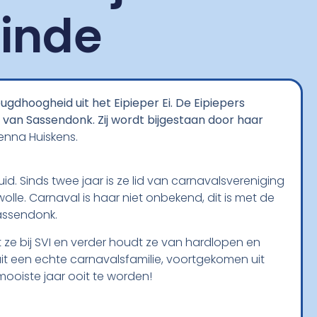
Linde
gdhoogheid uit het Eipieper Ei. De Eipiepers
s van Sassendonk. Zij wordt bijgestaan door haar
enna Huiskens.
. Sinds twee jaar is ze lid van carnavalsvereniging
wolle. Carnaval is haar niet onbekend, dit is met de
assendonk.
lt ze bij SVI en verder houdt ze van hardlopen en
it een echte carnavalsfamilie, voortgekomen uit
ooiste jaar ooit te worden!