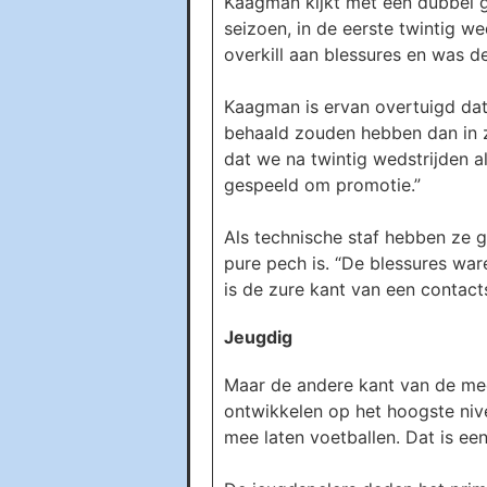
Kaagman kijkt met een dubbel ge
seizoen, in de eerste twintig w
overkill aan blessures en was de
Kaagman is ervan overtuigd dat
behaald zouden hebben dan in zi
dat we na twintig wedstrijden 
gespeeld om promotie.”
Als technische staf hebben ze 
pure pech is. “De blessures war
is de zure kant van een contact
Jeugdig
Maar de andere kant van de meda
ontwikkelen op het hoogste nivea
mee laten voetballen. Dat is ee