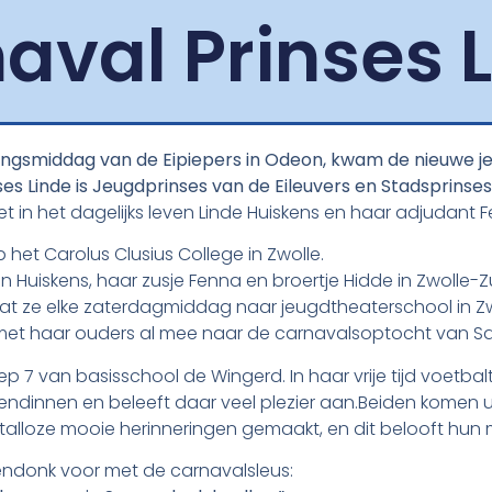
aval Prinses 
ingsmiddag van de Eipiepers in Odeon, kwam de nieuwe jeu
ses Linde is Jeugdprinses van de Eileuvers en Stadsprinse
 in het dagelijks leven Linde Huiskens en haar adjudant F
op het Carolus Clusius College in Zwolle.
iskens, haar zusje Fenna en broertje Hidde in Zwolle-Zuid
en gaat ze elke zaterdagmiddag naar jeugdtheaterschool in Z
met haar ouders al mee naar de carnavalsoptocht van S
oep 7 van basisschool de Wingerd. In haar vrije tijd voetba
ndinnen en beleeft daar veel plezier aan.Beiden komen u
alloze mooie herinneringen gemaakt, en dit belooft hun m
ndonk voor met de carnavalsleus: