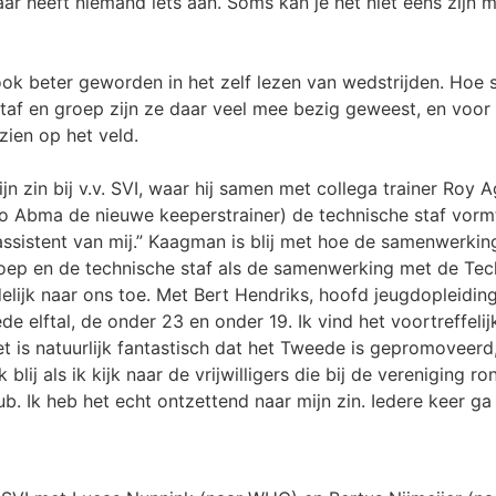
r heeft niemand iets aan. Soms kan je het niet eens zijn m
ook beter geworden in het zelf lezen van wedstrijden. Hoe
taf en groep zijn ze daar veel mee bezig geweest, en voor 
zien op het veld.
jn zin bij v.v. SVI, waar hij samen met collega trainer Roy
co Abma de nieuwe keeperstrainer) de technische staf vorm
n assistent van mij.” Kaagman is blij met hoe de samenwerki
ep en de technische staf als de samenwerking met de Tech
duidelijk naar ons toe. Met Bert Hendriks, hoofd jeugdopleidi
de elftal, de onder 23 en onder 19. Ik vind het voortreffeli
et is natuurlijk fantastisch dat het Tweede is gepromoveerd
lij als ik kijk naar de vrijwilligers die bij de vereniging 
b. Ik heb het echt ontzettend naar mijn zin. Iedere keer ga i