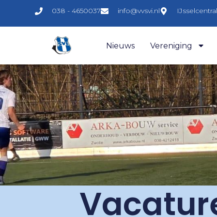
038 - 4650037
info@vvsvi.nl
IJsselcentr
Nieuws
Vereniging
Vacature