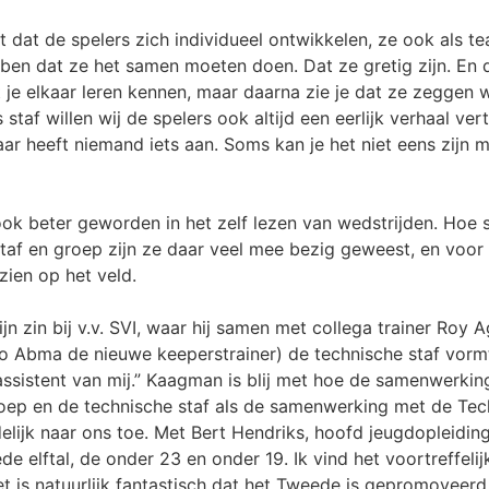
t dat de spelers zich individueel ontwikkelen, ze ook als 
ben dat ze het samen moeten doen. Dat ze gretig zijn. En
 je elkaar leren kennen, maar daarna zie je dat ze zeggen 
s staf willen wij de spelers ook altijd een eerlijk verhaal ve
r heeft niemand iets aan. Soms kan je het niet eens zijn m
ook beter geworden in het zelf lezen van wedstrijden. Hoe
taf en groep zijn ze daar veel mee bezig geweest, en voor 
zien op het veld.
jn zin bij v.v. SVI, waar hij samen met collega trainer Roy
co Abma de nieuwe keeperstrainer) de technische staf vorm
n assistent van mij.” Kaagman is blij met hoe de samenwerki
ep en de technische staf als de samenwerking met de Tech
duidelijk naar ons toe. Met Bert Hendriks, hoofd jeugdopleidi
de elftal, de onder 23 en onder 19. Ik vind het voortreffeli
et is natuurlijk fantastisch dat het Tweede is gepromoveerd