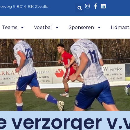
aleweg 9 8014 BK Zwolle
Teams
Voetbal
Sponsoren
Lidmaat
 verzorger v.v.