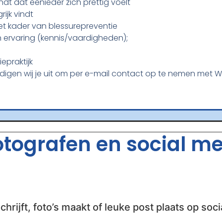
ndt dat eenieder zich prettig voelt
ijk vindt
et kader van blessurepreventie
n ervaring (kennis/vaardigheden);
praktijk
digen wij je uit om per e-mail contact op te nemen met Wi
fotografen en social m
chrijft, foto’s maakt of leuke post plaats op soci