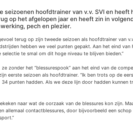
 seizoenen hoofdtrainer van v.v. SVI en heeft h
 terug op het afgelopen jaar en heeft zin in volg
werking, pech en plezier.
voel terug op zijn tweede seizoen als hoofdtrainer van v.v.
edstrijden hebben we veel punten gepakt. Aan het eind van
 selectie te smal om dit hoge niveau te blijven bieden.”
 ze zonder het “blessurespook” aan het eind van de compet
jn eerste seizoen als hoofdtrainer. “Ik ben trots op de eer
al 34 punten hadden. Als we deze lijn door hadden kunnen 
gekeken naar wat de oorzaak van de blessures kon zijn. Ma
en allemaal contactblessures, door bijvoorbeeld een schop 
sport.”