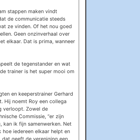
team stappen maken vindt
 dat de communicatie steeds
wat ze vinden. Of het nou goed
rtellen. Geen onzinverhaal over
et elkaar. Dat is prima, wanneer
 speelt de tegenstander en wat
de trainer is het super mooi om
 Agten en keeperstrainer Gerhard
t. Hij noemt Roy een collega
ng verloopt. Zowel de
nische Commissie, “er zijn
ng, kan ik fijn samenwerken. Net
jk hoe iedereen elkaar helpt en
, dat geeft de vereniging een