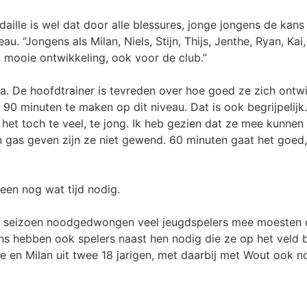
ille is wel dat door alle blessures, jonge jongens de kans
u. “Jongens als Milan, Niels, Stijn, Thijs, Jenthe, Ryan, K
n mooie ontwikkeling, ook voor de club.”
a. De hoofdtrainer is tevreden over hoe goed ze zich ontw
90 minuten te maken op dit niveau. Dat is ook begrijpelijk.
 het toch te veel, te jong. Ik heb gezien dat ze mee kunnen
n gas geven zijn ze niet gewend. 60 minuten gaat het goed,
leen nog wat tijd nodig.
et seizoen noodgedwongen veel jeugdspelers mee moesten d
ns hebben ook spelers naast hen nodig die ze op het veld 
e en Milan uit twee 18 jarigen, met daarbij met Wout ook n