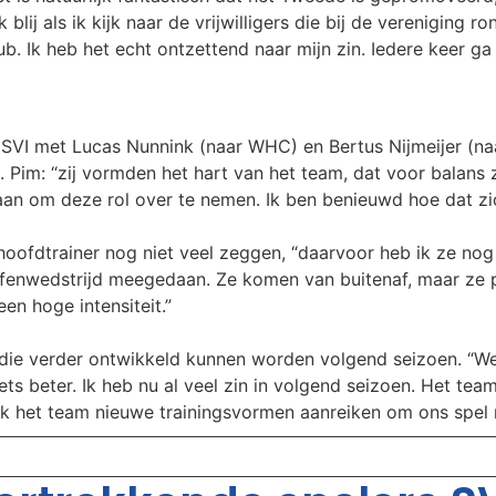
lij als ik kijk naar de vrijwilligers die bij de vereniging 
b. Ik heb het echt ontzettend naar mijn zin. Iedere keer ga i
 SVI met Lucas Nunnink (naar WHC) en Bertus Nijmeijer (na
. Pim: “zij vormden het hart van het team, dat voor balans 
aan om deze rol over te nemen. Ik ben benieuwd hoe dat zi
oofdtrainer nog niet veel zeggen, “daarvoor heb ik ze nog 
enwedstrijd meegedaan. Ze komen van buitenaf, maar ze pas
en hoge intensiteit.”
die verder ontwikkeld kunnen worden volgend seizoen. “We 
ts beter. Ik heb nu al veel zin in volgend seizoen. Het team
 ik het team nieuwe trainingsvormen aanreiken om ons spel