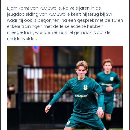
Bjorn komt van PEC Zwolle. Na vele jaren in de
jeugdopleiding van PEC Zwolle keert hij terug bij SVI,
waar hij ooit is begonnen. Na een gesprek met de TC en
enkele trainingen met de 1e selectie te hebben
meegedaan, was de keuze snel gemaakt voor de
middenvelder.