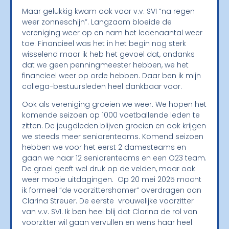
Maar gelukkig kwam ook voor v.v. SVI “na regen
weer zonneschijn”. Langzaam bloeide de
vereniging weer op en nam het ledenaantal weer
toe. Financieel was het in het begin nog sterk
wisselend maar ik heb het gevoel dat, ondanks
dat we geen penningmeester hebben, we het
financieel weer op orde hebben. Daar ben ik mijn
collega-bestuursleden heel dankbaar voor.
Ook als vereniging groeien we weer. We hopen het
komende seizoen op 1000 voetballende leden te
zitten. De jeugdleden blijven groeien en ook krijgen
we steeds meer seniorenteams. Komend seizoen
hebben we voor het eerst 2 damesteams en
gaan we naar 12 seniorenteams en een O23 team.
De groei geeft wel druk op de velden, maar ook
weer mooie uitdagingen.
Op 20 mei 2025 mocht
ik formeel “de voorzittershamer” overdragen aan
Clarina Streuer. De eerste vrouwelijke voorzitter
van v.v. SVI. Ik ben heel blij dat Clarina de rol van
voorzitter wil gaan vervullen en wens haar heel