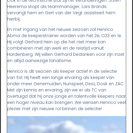
Ook in de technische staf zijn er veranderingen. Joren
Heerema stopt als teammanager. Lars Brands
vervangt hem en Gert van der Vegt assisteert hem
hierbij.
En met ingang van het nieuwe seizoen zal Henrico
Abma de keeperstrainer worden van het 2e, O23 en 1e.
Hij volgt Gerhard Hein op die het niet meer kan
combineren met zijn werk en de reistijd vanuit
Hardenberg. Wij willen Gerhard bedanken voor zijn inzet
en altijd aanwezige fanatisme.
Henrico is dit seizoen als keeper actief in de selectie
van SVI. Hij heeft een lange ervaring als keeper van
onder meer Genemuiden, Nunspeet, Desz, Dosk en ZAC.
Met zijn kennis en ervaring, zijn we er als TC van
overtuigd dat hij onze jonge en talentvolle keepers naar
een hoger niveau kan brengen. We wensen Henrico veel
plezier met zijn nieuwe rol binnen de selectie!