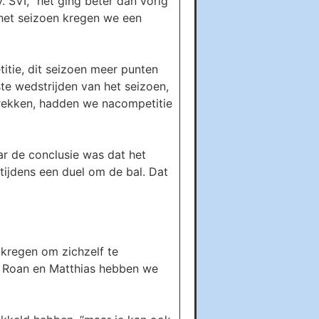
 SVI, “het ging beter dan vorig
 het seizoen kregen we een
itie, dit seizoen meer punten
ste wedstrijden van het seizoen,
trekken, hadden we nacompetitie
ar de conclusie was dat het
tijdens een duel om de bal. Dat
 kregen om zichzelf te
ai, Roan en Matthias hebben we