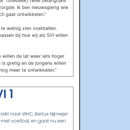
ar Tollebeek) twee belangrijke
zorgde. Ik ben nieuwsgierig wie
ch gaat ontwikkelen.”
te weinig zien voetballen.
sen bij hoe wij als SVI willen
willen de lat weer iets hoger
 is gretig en de jongens willen
 nog meer te ontwikkelen.”
I 1
trekt naar WHC, Bertus Nijmeijer
t met voetbal, en gaat nu een