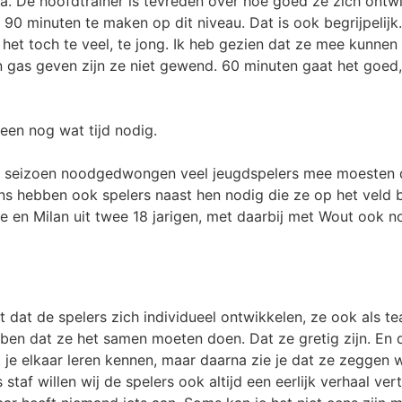
a. De hoofdtrainer is tevreden over hoe goed ze zich ontw
90 minuten te maken op dit niveau. Dat is ook begrijpelijk.
 het toch te veel, te jong. Ik heb gezien dat ze mee kunnen
n gas geven zijn ze niet gewend. 60 minuten gaat het goed,
leen nog wat tijd nodig.
et seizoen noodgedwongen veel jeugdspelers mee moesten d
ns hebben ook spelers naast hen nodig die ze op het veld 
e en Milan uit twee 18 jarigen, met daarbij met Wout ook n
t dat de spelers zich individueel ontwikkelen, ze ook als 
ben dat ze het samen moeten doen. Dat ze gretig zijn. En
 je elkaar leren kennen, maar daarna zie je dat ze zeggen 
s staf willen wij de spelers ook altijd een eerlijk verhaal ve