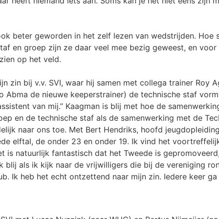
r heeft niemand iets aan. Soms kan je het niet eens zijn m
ook beter geworden in het zelf lezen van wedstrijden. Hoe
taf en groep zijn ze daar veel mee bezig geweest, en voor 
zien op het veld.
jn zin bij v.v. SVI, waar hij samen met collega trainer Roy
co Abma de nieuwe keeperstrainer) de technische staf vorm
n assistent van mij.” Kaagman is blij met hoe de samenwerki
ep en de technische staf als de samenwerking met de Tech
duidelijk naar ons toe. Met Bert Hendriks, hoofd jeugdopleidi
de elftal, de onder 23 en onder 19. Ik vind het voortreffeli
et is natuurlijk fantastisch dat het Tweede is gepromoveerd
lij als ik kijk naar de vrijwilligers die bij de vereniging 
b. Ik heb het echt ontzettend naar mijn zin. Iedere keer ga i