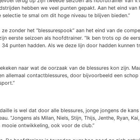
voel terug op zijn tweede seizoen als hoofdtrainer van v.v.
edstrijden hebben we veel punten gepakt. Aan het eind van
 selectie te smal om dit hoge niveau te blijven bieden.”
 ze zonder het “blessurespook” aan het eind van de compet
jn eerste seizoen als hoofdtrainer. “Ik ben trots op de eer
al 34 punten hadden. Als we deze lijn door hadden kunnen 
gekeken naar wat de oorzaak van de blessures kon zijn. Ma
en allemaal contactblessures, door bijvoorbeeld een schop 
sport.”
ille is wel dat door alle blessures, jonge jongens de kans
u. “Jongens als Milan, Niels, Stijn, Thijs, Jenthe, Ryan, K
n mooie ontwikkeling, ook voor de club.”