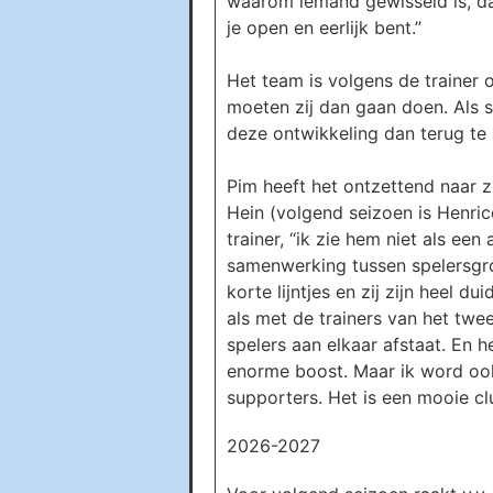
waarom iemand gewisseld is, daa
je open en eerlijk bent.”
Het team is volgens de trainer 
moeten zij dan gaan doen. Als s
deze ontwikkeling dan terug te 
Pim heeft het ontzettend naar zi
Hein (volgend seizoen is Henri
trainer, “ik zie hem niet als ee
samenwerking tussen spelersgro
korte lijntjes en zij zijn heel 
als met de trainers van het twee
spelers aan elkaar afstaat. En h
enorme boost. Maar ik word ook b
supporters. Het is een mooie clu
2026-2027