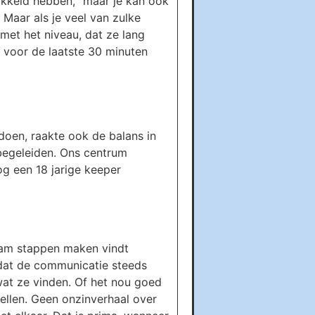
ikkeld hebben, “maar je kan ook
 Maar als je veel van zulke
 met het niveau, dat ze lang
 voor de laatste 30 minuten
oen, raakte ook de balans in
begeleiden. Ons centrum
og een 18 jarige keeper
team stappen maken vindt
 dat de communicatie steeds
wat ze vinden. Of het nou goed
rtellen. Geen onzinverhaal over