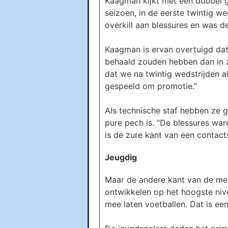
Kaagman kijkt met een dubbel ge
seizoen, in de eerste twintig w
overkill aan blessures en was de
Kaagman is ervan overtuigd dat
behaald zouden hebben dan in zi
dat we na twintig wedstrijden 
gespeeld om promotie.”
Als technische staf hebben ze 
pure pech is. “De blessures war
is de zure kant van een contact
Jeugdig
Maar de andere kant van de meda
ontwikkelen op het hoogste nivea
mee laten voetballen. Dat is ee