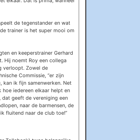
et elkaar. Dat is prima, wanneer
 speelt de tegenstander en wat
de trainer is het super mooi om
 Agten en keeperstrainer Gerhard
t. Hij noemt Roy een collega
ng verloopt. Zowel de
nische Commissie, “er zijn
ng, kan ik fijn samenwerken. Net
jk hoe iedereen elkaar helpt en
, dat geeft de vereniging een
rondlopen, naar de barmensen, de
k fluitend naar de club toe!”