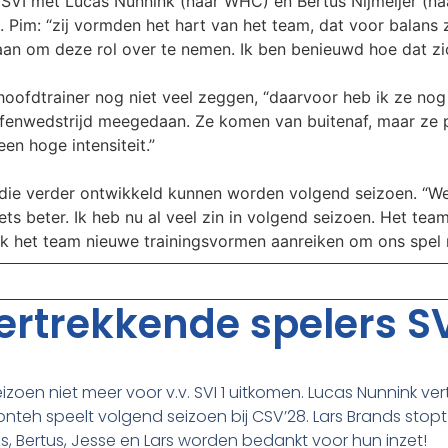
 SVI met Lucas Nunnink (naar WHC) en Bertus Nijmeijer (na
. Pim: “zij vormden het hart van het team, dat voor balans 
aan om deze rol over te nemen. Ik ben benieuwd hoe dat zi
oofdtrainer nog niet veel zeggen, “daarvoor heb ik ze nog 
enwedstrijd meegedaan. Ze komen van buitenaf, maar ze pas
en hoge intensiteit.”
die verder ontwikkeld kunnen worden volgend seizoen. “We 
ts beter. Ik heb nu al veel zin in volgend seizoen. Het team
 ik het team nieuwe trainingsvormen aanreiken om ons spel
rtrekkende spelers SV
eizoen niet meer voor v.v. SVI 1 uitkomen. Lucas Nunnink ver
nteh speelt volgend seizoen bij CSV’28. Lars Brands stop
ucas, Bertus, Jesse en Lars worden bedankt voor hun inzet!