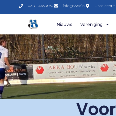
038 - 4650037
info@vvsvi.nl
IJsselcentr
Nieuws
Vereniging
Voor