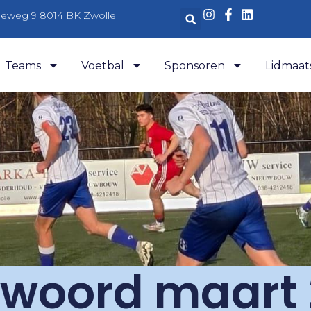
aleweg 9 8014 BK Zwolle
Teams
Voetbal
Sponsoren
Lidmaat
woord maart