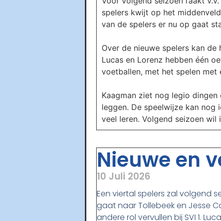
Voor volgend seizoen raakt v.v.
spelers kwijt op het middenveld
van de spelers er nu op gaat st
Over de nieuwe spelers kan de h
Lucas en Lorenz hebben één oef
voetballen, met het spelen met e
Kaagman ziet nog legio dingen 
leggen. De speelwijze kan nog ie
veel leren. Volgend seizoen wil
Nieuwe en ve
10 Juli 2026
Een viertal spelers zal volgend s
gaat naar Tollebeek en Jesse Co
andere rol vervullen bij SVI 1. L