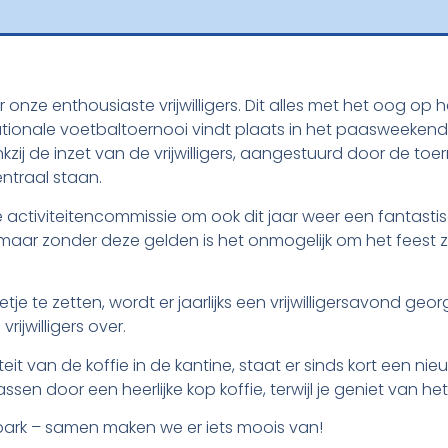
 onze enthousiaste vrijwilligers. Dit alles met het oog 
tionale voetbaltoernooi vindt plaats in het paasweekend,
nkzij de inzet van de vrijwilligers, aangestuurd door de t
entraal staan.
activiteitencommissie om ook dit jaar weer een fantast
 maar zonder deze gelden is het onmogelijk om het feest z
netje te zetten, wordt er jaarlijks een vrijwilligersavond g
ijwilligers over.
it van de koffie in de kantine, staat er sinds kort een nie
assen door een heerlijke kop koffie, terwijl je geniet van he
tpark – samen maken we er iets moois van!