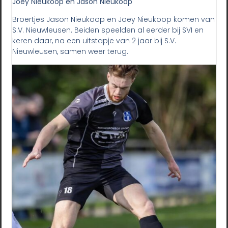
Joey Nieukoop en Jason Nieukoop
Broertjes Jason Nieukoop en Joey Nieukoop komen van
S.V. Nieuwleusen. Beiden speelden al eerder bij SVI en
keren daar, na een uitstapje van 2 jaar bij S.V.
Nieuwleusen, samen weer terug.