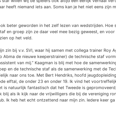
s staf willen wij de spelers ook altijd een eerlijk verhaal ve
r heeft niemand iets aan. Soms kan je het niet eens zijn m
ook beter geworden in het zelf lezen van wedstrijden. Hoe
taf en groep zijn ze daar veel mee bezig geweest, en voor 
zien op het veld.
jn zin bij v.v. SVI, waar hij samen met collega trainer Roy
co Abma de nieuwe keeperstrainer) de technische staf vorm
n assistent van mij.” Kaagman is blij met hoe de samenwerki
ep en de technische staf als de samenwerking met de Tech
duidelijk naar ons toe. Met Bert Hendriks, hoofd jeugdopleidi
de elftal, de onder 23 en onder 19. Ik vind het voortreffeli
et is natuurlijk fantastisch dat het Tweede is gepromoveerd
lij als ik kijk naar de vrijwilligers die bij de vereniging 
b. Ik heb het echt ontzettend naar mijn zin. Iedere keer ga i