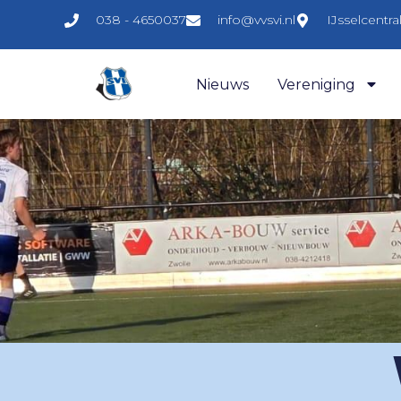
038 - 4650037
info@vvsvi.nl
IJsselcentr
Nieuws
Vereniging