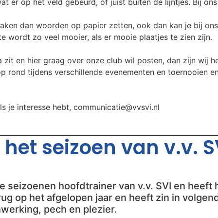
t er op het veld gebeurd, of juist buiten de lijntjes. Bij on
aken dan woorden op papier zetten, ook dan kan je bij ons
 wordt zo veel mooier, als er mooie plaatjes te zien zijn.
 zit en hier graag over onze club wil posten, dan zijn wij he
oop rond tijdens verschillende evenementen en toernooien e
als je interesse hebt, communicatie@vvsvi.nl
het seizoen van v.v. SV
 seizoenen hoofdtrainer van v.v. SVI en heeft h
 terug op het afgelopen jaar en heeft zin in volg
werking, pech en plezier.