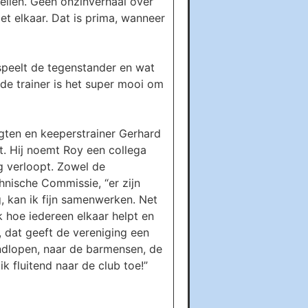
rtellen. Geen onzinverhaal over
et elkaar. Dat is prima, wanneer
 speelt de tegenstander en wat
de trainer is het super mooi om
 Agten en keeperstrainer Gerhard
t. Hij noemt Roy een collega
ng verloopt. Zowel de
nische Commissie, “er zijn
ng, kan ik fijn samenwerken. Net
jk hoe iedereen elkaar helpt en
, dat geeft de vereniging een
rondlopen, naar de barmensen, de
k fluitend naar de club toe!”