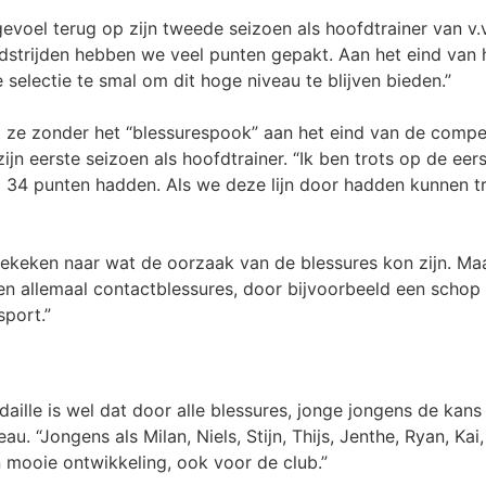
voel terug op zijn tweede seizoen als hoofdtrainer van v.v.
edstrijden hebben we veel punten gepakt. Aan het eind van
 selectie te smal om dit hoge niveau te blijven bieden.”
 ze zonder het “blessurespook” aan het eind van de compet
jn eerste seizoen als hoofdtrainer. “Ik ben trots op de eer
al 34 punten hadden. Als we deze lijn door hadden kunnen 
gekeken naar wat de oorzaak van de blessures kon zijn. Ma
en allemaal contactblessures, door bijvoorbeeld een schop 
sport.”
ille is wel dat door alle blessures, jonge jongens de kans
u. “Jongens als Milan, Niels, Stijn, Thijs, Jenthe, Ryan, K
n mooie ontwikkeling, ook voor de club.”