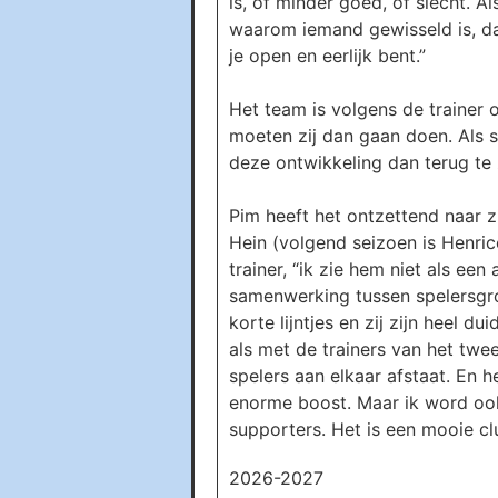
is, of minder goed, of slecht. Al
waarom iemand gewisseld is, daa
je open en eerlijk bent.”
Het team is volgens de trainer 
moeten zij dan gaan doen. Als s
deze ontwikkeling dan terug te 
Pim heeft het ontzettend naar zi
Hein (volgend seizoen is Henri
trainer, “ik zie hem niet als ee
samenwerking tussen spelersgro
korte lijntjes en zij zijn heel 
als met de trainers van het twee
spelers aan elkaar afstaat. En h
enorme boost. Maar ik word ook b
supporters. Het is een mooie clu
2026-2027