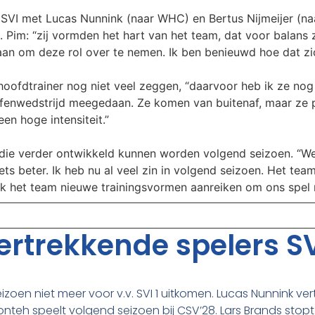
 SVI met Lucas Nunnink (naar WHC) en Bertus Nijmeijer (na
. Pim: “zij vormden het hart van het team, dat voor balans 
aan om deze rol over te nemen. Ik ben benieuwd hoe dat zi
oofdtrainer nog niet veel zeggen, “daarvoor heb ik ze nog 
enwedstrijd meegedaan. Ze komen van buitenaf, maar ze pas
en hoge intensiteit.”
die verder ontwikkeld kunnen worden volgend seizoen. “We 
ts beter. Ik heb nu al veel zin in volgend seizoen. Het team
 ik het team nieuwe trainingsvormen aanreiken om ons spel
rtrekkende spelers SV
eizoen niet meer voor v.v. SVI 1 uitkomen. Lucas Nunnink ver
nteh speelt volgend seizoen bij CSV’28. Lars Brands stop