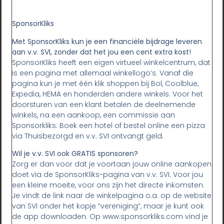
SponsorKliks
Met SponsorKliks kun je een financiële bijdrage leveren
aan v.v. SVI, zonder dat het jou een cent extra kost!
SponsorKliks heeft een eigen virtueel winkelcentrum, dat
is een pagina met allemaal winkellogo’s. Vanaf die
pagina kun je met één klik shoppen bij Bol, Coolblue,
Expedia, HEMA en honderden andere winkels. Voor het
doorsturen van een klant betalen de deelnemende
winkels, na een aankoop, een commissie aan
Sponsorkliks. Boek een hotel of bestel online een pizza
via Thuisbezorgd en v.v. SVI ontvangt geld.
Wil je v.v. SVI ook GRATIS sponsoren?
Zorg er dan voor dat je voortaan jouw online aankopen
doet via de SponsorKliks-pagina van v.v. SVI. Voor jou
een kleine moeite, voor ons zijn het directe inkomsten.
Je vindt de link naar de winkelpagina o.a. op de website
van SVI onder het kopje “vereniging”, maar je kunt ook
de app downloaden. Op www.sponsorkliks.com vind je