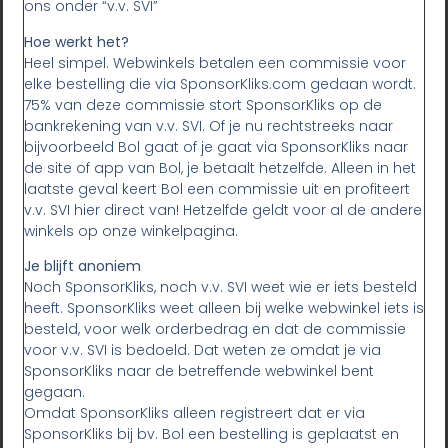
ons onder “v.v. SVI”
Hoe werkt het?
Heel simpel. Webwinkels betalen een commissie voor
elke bestelling die via SponsorKliks.com gedaan wordt.
75% van deze commissie stort SponsorKliks op de
bankrekening van v.v. SVI. Of je nu rechtstreeks naar
bijvoorbeeld Bol gaat of je gaat via SponsorKliks naar
de site of app van Bol, je betaalt hetzelfde. Alleen in het
laatste geval keert Bol een commissie uit en profiteert
v.v. SVI hier direct van! Hetzelfde geldt voor al de andere
winkels op onze winkelpagina.
Je blijft anoniem
Noch SponsorKliks, noch v.v. SVI weet wie er iets besteld
heeft. SponsorKliks weet alleen bij welke webwinkel iets is
besteld, voor welk orderbedrag en dat de commissie
voor v.v. SVI is bedoeld. Dat weten ze omdat je via
SponsorKliks naar de betreffende webwinkel bent
gegaan.
Omdat SponsorKliks alleen registreert dat er via
SponsorKliks bij bv. Bol een bestelling is geplaatst en