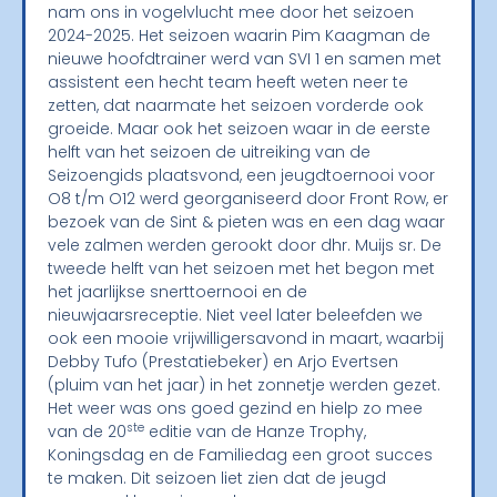
nam ons in vogelvlucht mee door het seizoen
2024-2025. Het seizoen waarin Pim Kaagman de
nieuwe hoofdtrainer werd van SVI 1 en samen met
assistent een hecht team heeft weten neer te
zetten, dat naarmate het seizoen vorderde ook
groeide. Maar ook het seizoen waar in de eerste
helft van het seizoen de uitreiking van de
Seizoengids plaatsvond, een jeugdtoernooi voor
O8 t/m O12 werd georganiseerd door Front Row, er
bezoek van de Sint & pieten was en een dag waar
vele zalmen werden gerookt door dhr. Muijs sr. De
tweede helft van het seizoen met het begon met
het jaarlijkse snerttoernooi en de
nieuwjaarsreceptie. Niet veel later beleefden we
ook een mooie vrijwilligersavond in maart, waarbij
Debby Tufo (Prestatiebeker) en Arjo Evertsen
(pluim van het jaar) in het zonnetje werden gezet.
Het weer was ons goed gezind en hielp zo mee
ste
van de 20
editie van de Hanze Trophy,
Koningsdag en de Familiedag een groot succes
te maken. Dit seizoen liet zien dat de jeugd