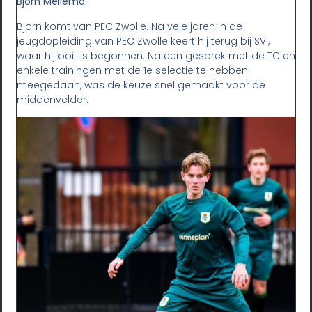
Bjorn Mellema
Bjorn komt van PEC Zwolle. Na vele jaren in de
jeugdopleiding van PEC Zwolle keert hij terug bij SVI,
waar hij ooit is begonnen. Na een gesprek met de TC en
enkele trainingen met de 1e selectie te hebben
meegedaan, was de keuze snel gemaakt voor de
middenvelder.