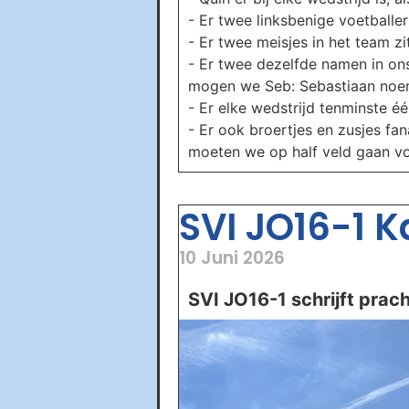
- Er twee linksbenige voetballe
- Er twee meisjes in het team z
- Er twee dezelfde namen in ons
mogen we Seb: Sebastiaan no
- Er elke wedstrijd tenminste é
- Er ook broertjes en zusjes f
moeten we op half veld gaan voe
SVI JO16-1 
10 Juni 2026
SVI JO16-1 schrijft pra