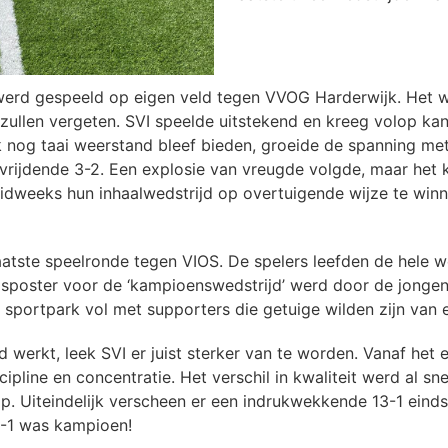
 werd gespeeld op eigen veld tegen VVOG Harderwijk. Het w
zullen vergeten. SVI speelde uitstekend en kreeg volop ka
 nog taai weerstand bleef bieden, groeide de spanning met d
evrijdende 3-2. Een explosie van vreugde volgde, maar he
midweeks hun inhaalwedstrijd op overtuigende wijze te wi
atste speelronde tegen VIOS. De spelers leefden de hele w
gsposter voor de ‘kampioenswedstrijd’ werd door de jongen
sportpark vol met supporters die getuige wilden zijn van 
erkt, leek SVI er juist sterker van te worden. Vanaf het ee
cipline en concentratie. Het verschil in kwaliteit werd al s
p. Uiteindelijk verscheen er een indrukwekkende 13-1 eind
6-1 was kampioen!