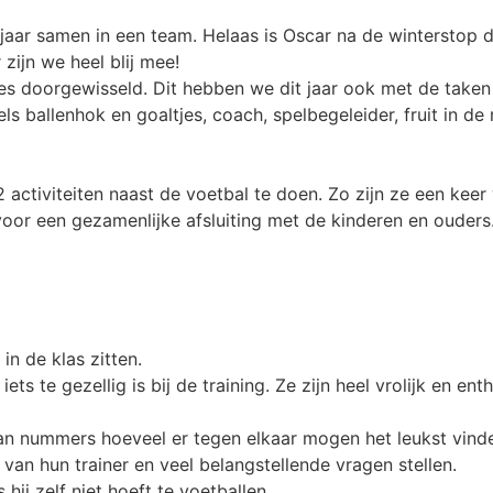
2 jaar samen in een team. Helaas is Oscar na de winterstop
 zijn we heel blij mee!
ties doorgewisseld. Dit hebben we dit jaar ook met de take
ls ballenhok en goaltjes, coach, spelbegeleider, fruit in d
 activiteiten naast de voetbal te doen. Zo zijn ze een k
 voor een gezamenlijke afsluiting met de kinderen en oude
 in de klas zitten.
ets te gezellig is bij de training. Ze zijn heel vrolijk en e
van nummers hoeveel er tegen elkaar mogen het leukst vind
n van hun trainer en veel belangstellende vragen stellen.
ls hij zelf niet hoeft te voetballen.