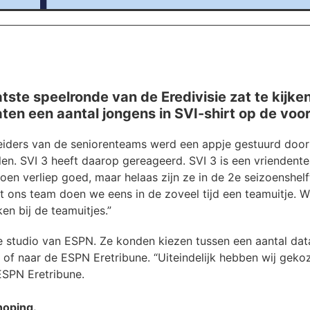
tste speelronde van de Eredivisie zat te kijke
aten een aantal jongens in SVI-shirt op de voors
eiders van de seniorenteams werd een appje gestuurd doo
en. SVI 3 heeft daarop gereageerd. SVI 3 is een vriendent
zoen verliep goed, maar helaas zijn ze in de 2e seizoenshelf
Met ons team doen we eens in de zoveel tijd een teamuitje.
en bij de teamuitjes.”
 studio van ESPN. Ze konden kiezen tussen een aantal dat
of naar de ESPN Eretribune. “Uiteindelijk hebben wij geko
ESPN Eretribune.
noping.