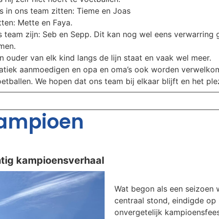
rs in ons team zitten: Tieme en Joas
itten: Mette en Faya.
 team zijn: Seb en Sepp. Dit kan nog wel eens verwarring g
emen.
én ouder van elk kind langs de lijn staat en vaak wel meer.
anatiek aanmoedigen en opa en oma’s ook worden verwelkom
tballen. We hopen dat ons team bij elkaar blijft en het ple
Kampioen
chtig kampioensverhaal
Wat begon als een seizoen w
centraal stond, eindigde op
onvergetelijk kampioensfees