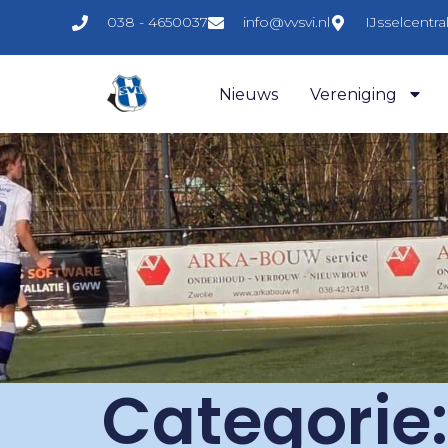
038 - 4650037
info@vvsvi.nl
IJsselcentr
Nieuws
Vereniging
Categorie