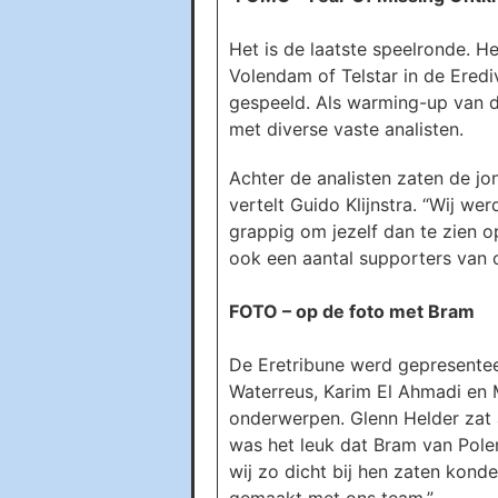
Het is de laatste speelronde. H
Volendam of Telstar in de Eredivi
gespeeld. Als warming-up van 
met diverse vaste analisten.
Achter de analisten zaten de j
vertelt Guido Klijnstra. “Wij we
grappig om jezelf dan te zien o
ook een aantal supporters van c
FOTO – op de foto met Bram
De Eretribune werd gepresentee
Waterreus, Karim El Ahmadi en 
onderwerpen. Glenn Helder zat a
was het leuk dat Bram van Pole
wij zo dicht bij hen zaten kon