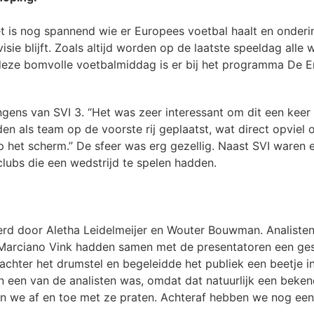
et is nog spannend wie er Europees voetbal haalt en onderi
sie blijft. Zoals altijd worden op de laatste speeldag alle w
deze bomvolle voetbalmiddag is er bij het programma De E
ongens van SVI 3. “Het was zeer interessant om dit een kee
rden als team op de voorste rij geplaatst, wat direct opvie
p het scherm.” De sfeer was erg gezellig. Naast SVI waren
lubs die een wedstrijd te spelen hadden.
rd door Aletha Leidelmeijer en Wouter Bouwman. Analiste
Marciano Vink hadden samen met de presentatoren een ges
chter het drumstel en begeleidde het publiek een beetje i
n een van de analisten was, omdat dat natuurlijk een beke
den we af en toe met ze praten. Achteraf hebben we nog ee