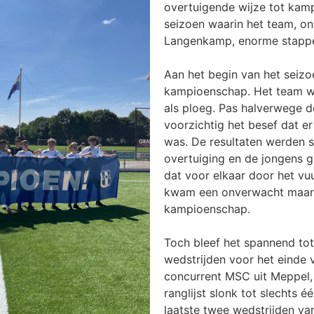
overtuigende wijze tot ka
seizoen waarin het team, ond
Langenkamp, enorme stappe
Aan het begin van het seizo
kampioenschap. Het team wi
als ploeg. Pas halverwege d
voorzichtig het besef dat e
was. De resultaten werden s
overtuiging en de jongens g
dat voor elkaar door het v
kwam een onverwacht maar p
kampioenschap.
Toch bleef het spannend tot
wedstrijden voor het einde 
concurrent MSC uit Meppel
ranglijst slonk tot slechts 
laatste twee wedstrijden van