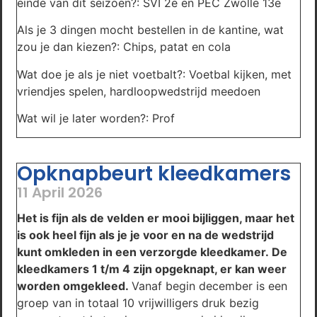
einde van dit seizoen?: SVI 2e en PEC Zwolle 13e
Als je 3 dingen mocht bestellen in de kantine, wat
zou je dan kiezen?: Chips, patat en cola
Wat doe je als je niet voetbalt?: Voetbal kijken, met
vriendjes spelen, hardloopwedstrijd meedoen
Wat wil je later worden?: Prof
Opknapbeurt kleedkamers
11 April 2026
Het is fijn als de velden er mooi bijliggen, maar het
is ook heel fijn als je
je
voor en na de wedstrijd
k
unt
omkleden in een verzorgde kleedkamer.
De
kleedkamers 1 t/m 4 zijn opgeknapt, er kan weer
worden omgekleed.
Vanaf begin december is een
groep van in totaal 10 vrijwilligers druk bezig