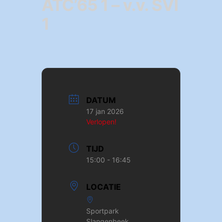
ATC’65 1 – v.v. SVI
1
DATUM
17 jan 2026
Verlopen!
TIJD
15:00 - 16:45
LOCATIE
Sportpark
Slangenbeek