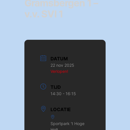
Gramsbergen 1 –
v.v. SVI 1
DATUM
22 nov 2025
Verlopen!
TIJD
14:30 - 16:15
LOCATIE
Sportpark 't Hoge
Holt