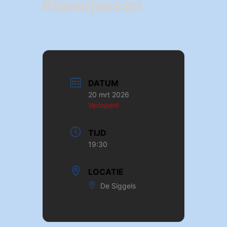
Klaverjassen
DATUM
20 mrt 2026
Verlopen!
TIJD
19:30
LOCATIE
De Siggels