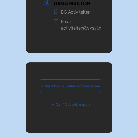
ORGANISATOR
BG Activiteiten
Email
activiteiten@vvsvi.nl
+ Aan Google Kalender toevoegen
+ iCal / Outlook export