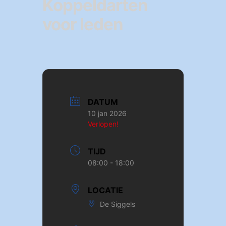
Koppeldarten
voor leden
DATUM
10 jan 2026
Verlopen!
TIJD
08:00 - 18:00
LOCATIE
De Siggels