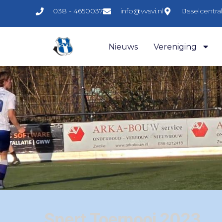
038 - 4650037
info@vvsvi.nl
IJsselcentr
Nieuws
Vereniging
Snert Toernooi 2023