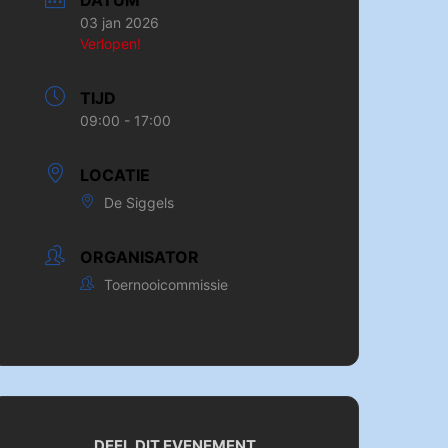
DATUM
03 jan 2026
Verlopen!
TIJD
09:00 - 17:00
LOCATIE
De Siggels
ORGANISATOR
Toernooicommissie
DEEL DIT EVENEMENT