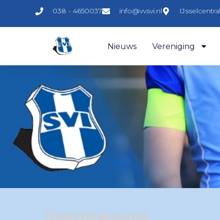
038 - 4650037
info@vvsvi.nl
IJsselcentr
Nieuws
Vereniging
Snerttoernooi