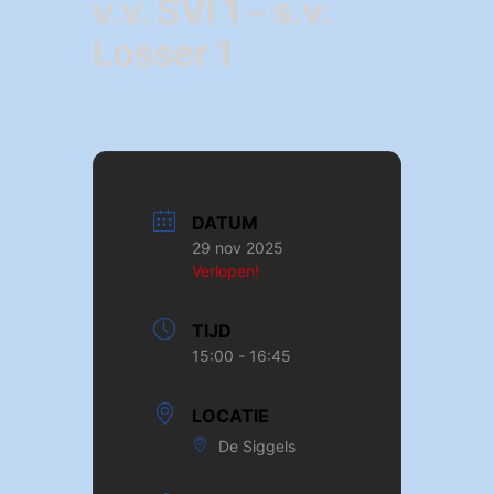
v.v. SVI 1 – s.v.
Losser 1
DATUM
29 nov 2025
Verlopen!
TIJD
15:00 - 16:45
LOCATIE
De Siggels