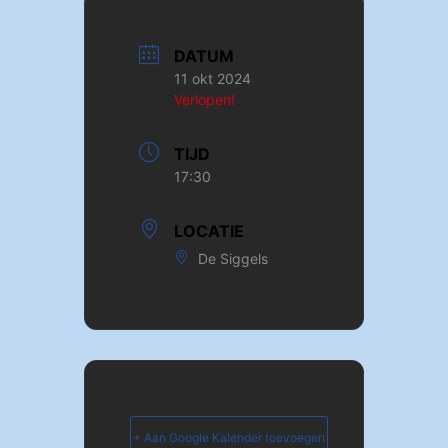
DATUM
11 okt 2024
Verlopen!
TIJD
17:30
LOCATIE
De Siggels
+ Aan Google Kalender toevoegen