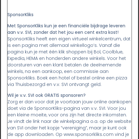
SponsorKliks
Met SponsorKliks kun je een financiële bijdrage leveren
aan v.v. SVI, zonder dat het jou een cent extra kost!
SponsorKliks heeft een eigen virtueel winkelcentrum, dat
is een pagina met allemaal winkellogo’s. Vanaf die
pagina kun je met één klik shoppen bij Bol, Coolblue,
Expedia, HEMA en honderden andere winkels. Voor het
doorsturen van een klant betalen de deelnemende
winkels, na een aankoop, een commissie aan
Sponsorkliks. Boek een hotel of bestel online een pizza
via Thuisbezorgd en v.v. SVI ontvangt geld.
Wil je v.v. SVI ook GRATIS sponsoren?
Zorg er dan voor dat je voortaan jouw online aankopen
doet via de SponsorKliks-pagina van v.v. SVI. Voor jou
een kleine moeite, voor ons zijn het directe inkomsten.
Je vindt de link naar de winkelpagina o.a. op de website
van SVI onder het kopje “vereniging”, maar je kunt ook
de app downloaden. Op www.sponsorkliks.com vind je