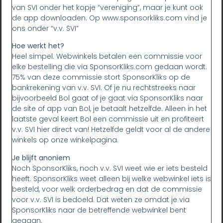
van SVI onder het kopje “vereniging”, maar je kunt ook
de app downloaden. Op www.sponsorkliks.com vind je
ons onder “v.v. SVI”
Hoe werkt het?
Heel simpel. Webwinkels betalen een commissie voor
elke bestelling die via SponsorKliks.com gedaan wordt.
75% van deze commissie stort SponsorKliks op de
bankrekening van v.v. SVI. Of je nu rechtstreeks naar
bijvoorbeeld Bol gaat of je gaat via SponsorKliks naar
de site of app van Bol, je betaalt hetzelfde. Alleen in het
laatste geval keert Bol een commissie uit en profiteert
v.v. SVI hier direct van! Hetzelfde geldt voor al de andere
winkels op onze winkelpagina.
Je blijft anoniem
Noch SponsorKliks, noch v.v. SVI weet wie er iets besteld
heeft. SponsorKliks weet alleen bij welke webwinkel iets is
besteld, voor welk orderbedrag en dat de commissie
voor v.v. SVI is bedoeld. Dat weten ze omdat je via
SponsorKliks naar de betreffende webwinkel bent
gegaan.