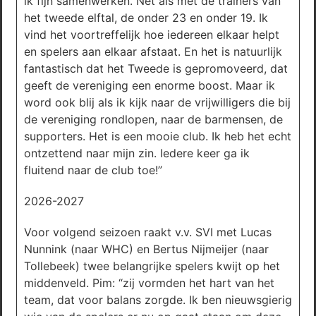
ik fijn samenwerken. Net als met de trainers van
het tweede elftal, de onder 23 en onder 19. Ik
vind het voortreffelijk hoe iedereen elkaar helpt
en spelers aan elkaar afstaat. En het is natuurlijk
fantastisch dat het Tweede is gepromoveerd, dat
geeft de vereniging een enorme boost. Maar ik
word ook blij als ik kijk naar de vrijwilligers die bij
de vereniging rondlopen, naar de barmensen, de
supporters. Het is een mooie club. Ik heb het echt
ontzettend naar mijn zin. Iedere keer ga ik
fluitend naar de club toe!”
2026-2027
Voor volgend seizoen raakt v.v. SVI met Lucas
Nunnink (naar WHC) en Bertus Nijmeijer (naar
Tollebeek) twee belangrijke spelers kwijt op het
middenveld. Pim: “zij vormden het hart van het
team, dat voor balans zorgde. Ik ben nieuwsgierig