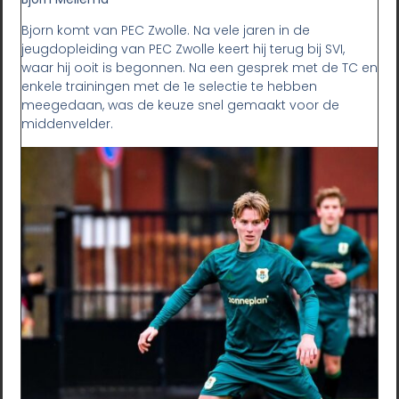
Bjorn komt van PEC Zwolle. Na vele jaren in de
jeugdopleiding van PEC Zwolle keert hij terug bij SVI,
waar hij ooit is begonnen. Na een gesprek met de TC en
enkele trainingen met de 1e selectie te hebben
meegedaan, was de keuze snel gemaakt voor de
middenvelder.