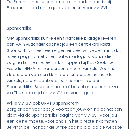
De Beren of heb je een auto die in onderhoud is bij
Broekhuis, dan kun je geld verdienen voor v.v. SVI.
SponsorKliks
Met SponsorKliks kun je een financiële bijdrage leveren
aan v.v. SVI, zonder dat het jou een cent extra kost!
SponsorKliks heeft een eigen virtueel winkelcentrum, dat
is een pagina met allemaal winkellogo’s. Vanaf die
pagina kun je met één klik shoppen bij Bol, Coolblue,
Expedia, HEMA en honderden andere winkels. Voor het
doorsturen van een klant betalen de deelnemende
winkels, na een aankoop, een commissie aan
Sponsorkliks. Boek een hotel of bestel online een pizza
via Thuisbezorgd en v.v. SVI ontvangt geld.
Wil je v.v. SVI ook GRATIS sponsoren?
Zorg er dan voor dat je voortaan jouw online aankopen
doet via de SponsorKliks-pagina van v.v. SVI. Voor jou
een kleine moeite, voor ons zijn het directe inkomsten.
Je vindt de link naar de winkelpagina o.a. op de website